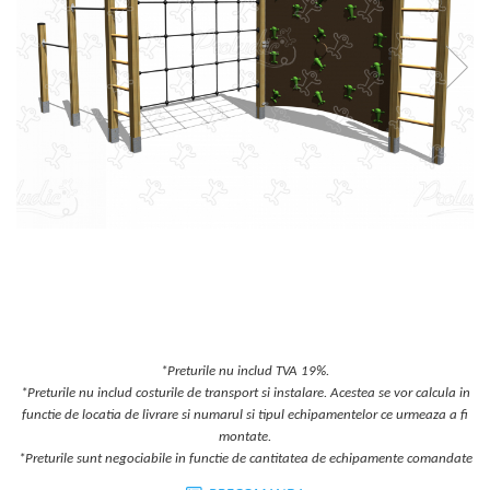
Jocuri cu nisip
Echipamente de catarat
Trasee echilibristica
Echipamente tematice
Echipamente persoane cu
dizabilitati
Echipament muzical
Animale din cauciuc
SPORT SI FITNESS
Skateboarding
Baschet
Fotbal si Handbal
Tenis si Volei
*Preturile nu includ TVA 19%.
Ciclism
*Preturile nu includ costurile de transport si instalare. Acestea se vor calcula in
functie de locatia de livrare si numarul si tipul echipamentelor ce urmeaza a fi
Street Workout
montate.
Terenuri Multisport
*Preturile sunt negociabile in functie de cantitatea de echipamente comandate
Trasee Ninja