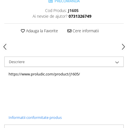
PRECOMANDA
Echipamente fitness
Cod Produs:
J1605
Mese de jocuri
Ai nevoie de ajutor?
0731326749
MOBILIER URBAN
Garduri/Imprejmuiri
Adauga la Favorite
Cere informatii
Cosuri de gunoi
Panouri pentru informare/Marcaje
Foisoare si pergole
Rastel Biciclete
Descriere
Banci
https://www.proludic.com/product/j1605/
Informatii conformitate produs