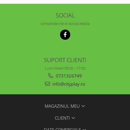
SOCIAL
Urmareste-ne in social media
SUPORT CLIENTI
Luni-Vineri 09:00 - 17:00
0731326749
info@cityplay.ro
MAGAZINUL MEU
CLIENTI
DATE COMERCIALE