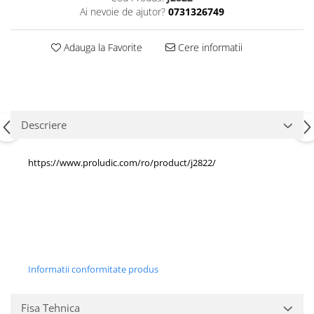
Echipamente fitness
Ai nevoie de ajutor?
0731326749
Mese de jocuri
Adauga la Favorite
Cere informatii
MOBILIER URBAN
Garduri/Imprejmuiri
Cosuri de gunoi
Panouri pentru informare/Marcaje
Foisoare si pergole
Descriere
Rastel Biciclete
Banci
https://www.proludic.com/ro/product/j2822/
Informatii conformitate produs
Fisa Tehnica