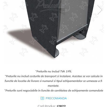
Jocuri cu nisip
Echipamente de catarat
Trasee echilibristica
Echipamente tematice
Echipamente persoane cu
dizabilitati
Echipament muzical
Animale din cauciuc
SPORT SI FITNESS
Skateboarding
Baschet
*Preturile nu includ TVA 19%.
Fotbal si Handbal
*Preturile nu includ costurile de transport si instalare. Acestea se vor calcula in
Tenis si Volei
functie de locatia de livrare si numarul si tipul echipamentelor ce urmeaza a fi
Ciclism
montate.
*Preturile sunt negociabile in functie de cantitatea de echipamente comandate
Street Workout
PRECOMANDA
Terenuri Multisport
Trasee Ninja
Cod Produs:
J2822