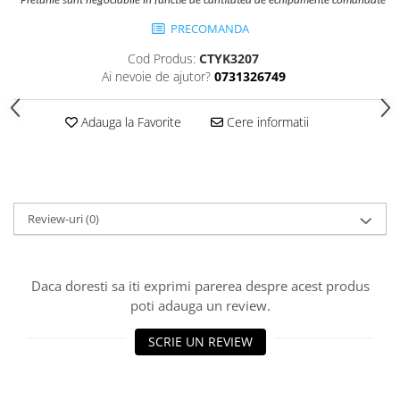
*Preturile sunt negociabile in functie de cantitatea de echipamente comandate
Echipamente fitness
PRECOMANDA
Mese de jocuri
Cod Produs:
CTYK3207
MOBILIER URBAN
Ai nevoie de ajutor?
0731326749
Garduri/Imprejmuiri
Cosuri de gunoi
Adauga la Favorite
Cere informatii
Panouri pentru informare/Marcaje
Foisoare si pergole
Rastel Biciclete
Banci
Review-uri
(0)
Daca doresti sa iti exprimi parerea despre acest produs
poti adauga un review.
SCRIE UN REVIEW