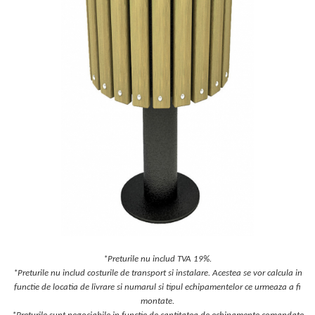
Jocuri cu nisip
Echipamente de catarat
Trasee echilibristica
Echipamente tematice
Echipamente persoane cu
dizabilitati
Echipament muzical
Animale din cauciuc
SPORT SI FITNESS
Skateboarding
Baschet
Fotbal si Handbal
Tenis si Volei
Ciclism
*Preturile nu includ TVA 19%.
Street Workout
*Preturile nu includ costurile de transport si instalare. Acestea se vor calcula in
Terenuri Multisport
functie de locatia de livrare si numarul si tipul echipamentelor ce urmeaza a fi
montate.
Trasee Ninja