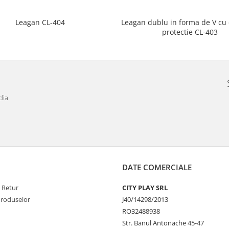
Leagan dublu in forma de V cu
Leagan CL-404
protectie CL-403
dia
DATE COMERCIALE
e Retur
CITY PLAY SRL
Produselor
J40/14298/2013
RO32488938
Str. Banul Antonache 45-47