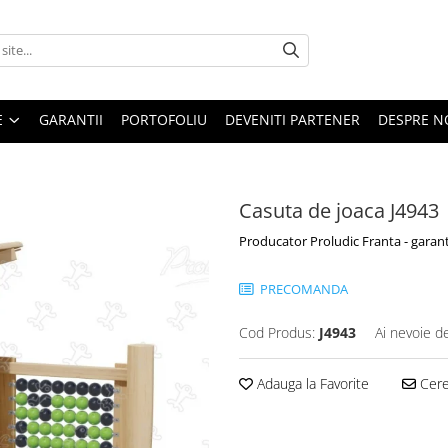
E
GARANTII
PORTOFOLIU
DEVENITI PARTENER
DESPRE N
Casuta de joaca J4943
Producator Proludic Franta - garant
PRECOMANDA
Cod Produs:
J4943
Ai nevoie d
Adauga la Favorite
Cere 