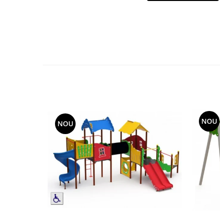
Echipamente fitness
Mese de jocuri
MOBILIER URBAN
Garduri/Imprejmuiri
Cosuri de gunoi
Panouri pentru informare/Marcaje
Foisoare si pergole
Rastel Biciclete
Banci
NOU
NOU