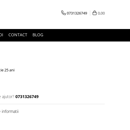
0731326749
0,00
OI
CONTACT
BLOG
ie 25 ani
e ajutor?
0731326749
informatii