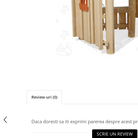
Jocuri cu nisip
Echipamente de catarat
Trasee echilibristica
Echipamente tematice
Echipamente persoane cu
dizabilitati
Echipament muzical
Animale din cauciuc
SPORT SI FITNESS
Skateboarding
Baschet
Fotbal si Handbal
Review-uri
(0)
Tenis si Volei
Ciclism
Street Workout
Daca doresti sa iti exprimi parerea despre acest 
Terenuri Multisport
SCRIE UN REVIEW
Trasee Ninja