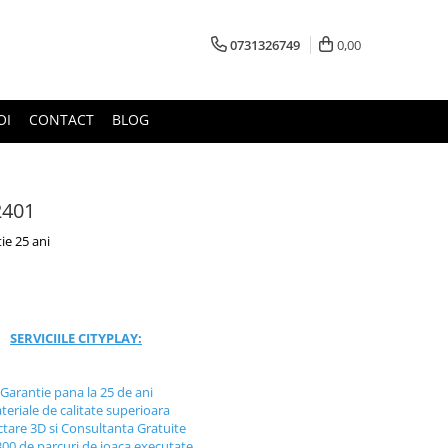
0731326749
0,00
OI
CONTACT
BLOG
J2401
ie 25 ani
SERVICIILE CITYPLAY:
Garantie pana la 25 de ani
teriale de calitate superioara
ctare 3D si Consultanta Gratuite
300 de parcuri de joaca executate