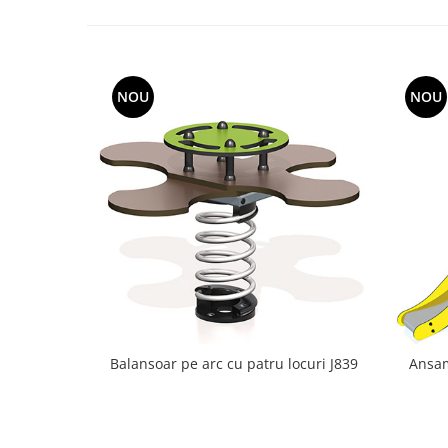
NOU
NOU
Balansoar pe arc cu patru locuri J839
Ansam