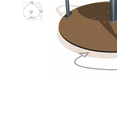
Jocuri cu nisip
Echipamente de catarat
Trasee echilibristica
Echipamente tematice
Echipamente persoane cu
dizabilitati
Echipament muzical
Animale din cauciuc
SPORT SI FITNESS
Skateboarding
Baschet
Fotbal si Handbal
Tenis si Volei
Ciclism
Street Workout
Terenuri Multisport
Trasee Ninja