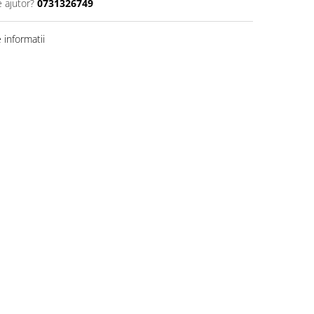
e ajutor?
0731326749
informatii