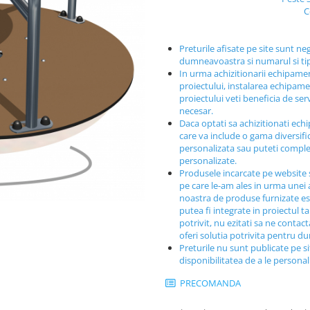
C
Preturile afisate pe site sunt ne
dumneavoastra si numarul si t
In urma achizitionarii echipamen
proiectului, instalarea echipamen
proiectului veti beneficia de ser
necesar.
Daca optati sa achizitionati ech
care va include o gama diversif
personalizata sau puteti comple
personalizate.
Produsele incarcate pe website 
pe care le-am ales in urma unei a
noastra de produse furnizate est
putea fi integrate in proiectul t
potrivit, nu ezitati sa ne contac
oferi solutia potrivita pentru 
Preturile nu sunt publicate pe s
disponibilitatea de a le persona
PRECOMANDA