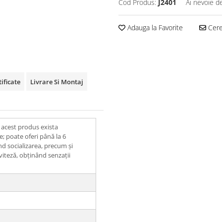
Cod Produs:
J2401
Ai nevoie d
Adauga la Favorite
Cere 
tificate
Livrare Si Montaj
u acest produs exista
e; poate oferi până la 6
nd socializarea, precum și
e viteză, obținând senzații