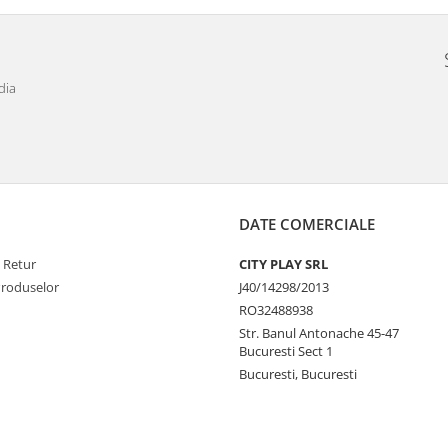
dia
DATE COMERCIALE
e Retur
CITY PLAY SRL
Produselor
J40/14298/2013
RO32488938
Str. Banul Antonache 45-47
Bucuresti Sect 1
Bucuresti, Bucuresti