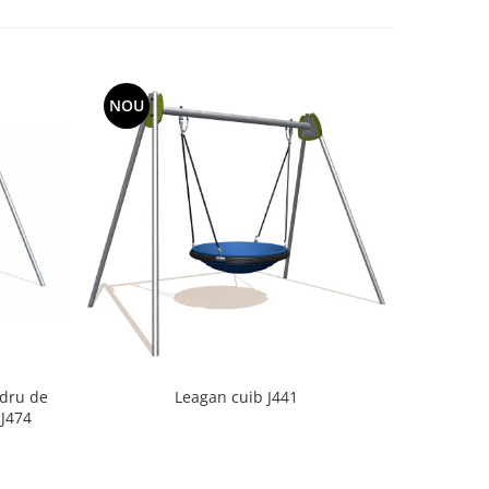
NOU
NOU
dru de
Leagan cuib J441
Bala
 J474