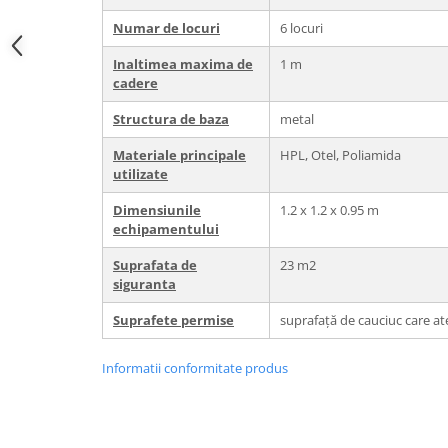
Numar de locuri
6 locuri
Inaltimea maxima de
1 m
cadere
Structura de baza
metal
Materiale principale
HPL, Otel, Poliamida
utilizate
Dimensiunile
1.2 x 1.2 x 0.95 m
echipamentului
Suprafata de
23 m2
siguranta
Suprafete permise
suprafață de cauciuc care at
Informatii conformitate produs