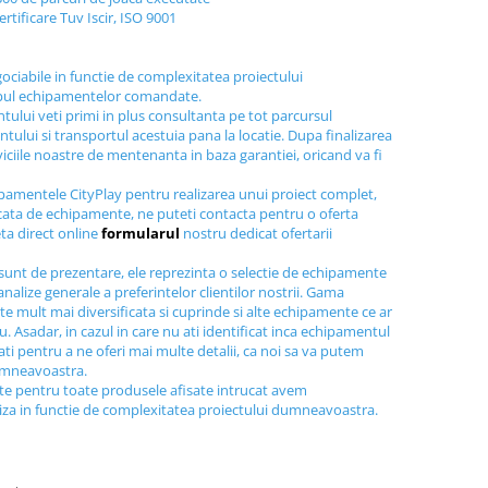
ertificare Tuv Iscir, ISO 9001
gociabile in functie de complexitatea proiectului
ipul echipamentelor comandate.
tului veti primi in plus consultanta pe tot parcursul
tului si transportul acestuia pana la locatie. Dupa finalizarea
viciile noastre de mentenanta in baza garantiei, oricand va fi
ipamentele CityPlay pentru realizarea unui proiect complet,
icata de echipamente, ne puteti contacta pentru o oferta
ta direct online
formularul
nostru dedicat ofertarii
sunt de prezentare, ele reprezinta o selectie de echipamente
nalize generale a preferintelor clientilor nostrii. Gama
e mult mai diversificata si cuprinde si alte echipamente ce ar
au. Asadar, in cazul in care nu ati identificat inca echipamentul
tati pentru a ne oferi mai multe detalii, ca noi sa va putem
dumneavoastra.
ite pentru toate produsele afisate intrucat avem
liza in functie de complexitatea proiectului dumneavoastra.