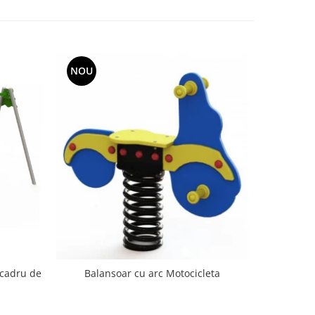
NOU
NOU
 cadru de
Balanso
Balansoar cu arc Motocicleta