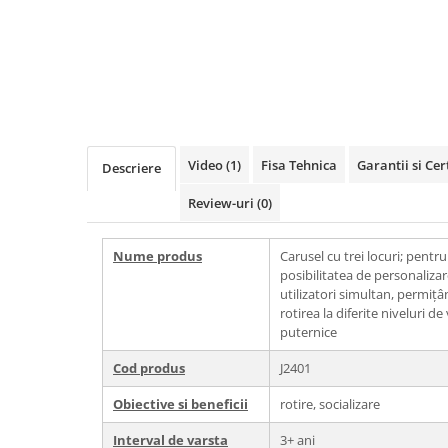
Echipamente fitness
Mese de jocuri
MOBILIER URBAN
Garduri/Imprejmuiri
Cosuri de gunoi
Panouri pentru informare/Marcaje
Video
(1)
Fisa Tehnica
Garantii si Cer
Descriere
Foisoare si pergole
Rastel Biciclete
Review-uri
(0)
Banci
Nume produs
Carusel cu trei locuri; pentr
posibilitatea de personalizar
utilizatori simultan, permițâ
rotirea la diferite niveluri d
puternice
Cod produs
J2401
Obiective si beneficii
rotire, socializare
Interval de varsta
3+ ani