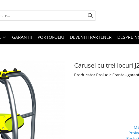
E
GARANTII
PORTOFOLIU
DEVENITI PARTENER
DESPRE N
Carusel cu trei locuri 
Producator Proludic Franta - garant
Ma
Proie
Peste 