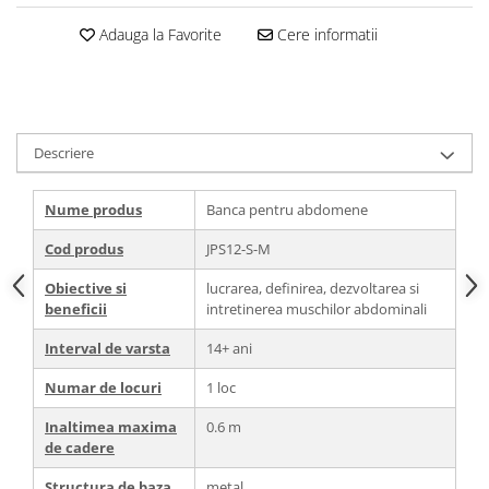
Adauga la Favorite
Cere informatii
Descriere
Nume produs
Banca pentru abdomene
Cod produs
JPS12-S-M
Obiective si
lucrarea, definirea, dezvoltarea si
beneficii
intretinerea muschilor abdominali
Interval de varsta
14+ ani
Numar de locuri
1 loc
Inaltimea maxima
0.6 m
de cadere
Structura de baza
metal