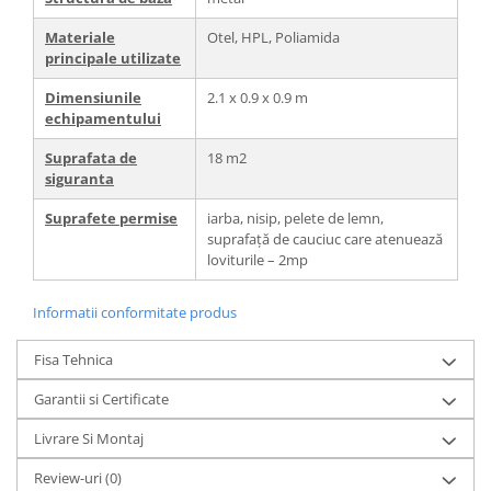
Materiale
Otel, HPL, Poliamida
principale utilizate
Dimensiunile
2.1 x 0.9 x 0.9 m
echipamentului
Suprafata de
18 m2
siguranta
Suprafete permise
iarba, nisip, pelete de lemn,
suprafață de cauciuc care atenuează
loviturile – 2mp
Informatii conformitate produs
Fisa Tehnica
Garantii si Certificate
Livrare Si Montaj
Review-uri
(0)