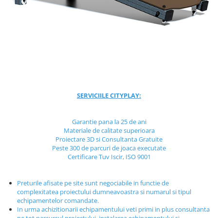
Jocuri cu nisip
Echipamente de catarat
Trasee echilibristica
Echipamente tematice
Echipamente persoane cu
dizabilitati
Echipament muzical
SERVICIILE CITYPLAY:
Animale din cauciuc
SPORT SI FITNESS
Garantie pana la 25 de ani
Skateboarding
Materiale de calitate superioara
Baschet
Proiectare 3D si Consultanta Gratuite
Peste 300 de parcuri de joaca executate
Fotbal si Handbal
Certificare Tuv Iscir, ISO 9001
Tenis si Volei
Ciclism
Preturile afisate pe site sunt negociabile in functie de
Street Workout
complexitatea proiectului dumneavoastra si numarul si tipul
Terenuri Multisport
echipamentelor comandate.
In urma achizitionarii echipamentului veti primi in plus consultanta
Trasee Ninja