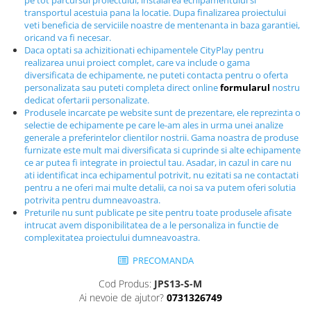
pe tot parcursul proiectului, instalarea echipamentului si
Echipamente fitness
transportul acestuia pana la locatie. Dupa finalizarea proiectului
veti beneficia de serviciile noastre de mentenanta in baza garantiei,
Mese de jocuri
oricand va fi necesar.
MOBILIER URBAN
Daca optati sa achizitionati echipamentele CityPlay pentru
realizarea unui proiect complet, care va include o gama
Garduri/Imprejmuiri
diversificata de echipamente, ne puteti contacta pentru o oferta
Cosuri de gunoi
personalizata sau puteti completa direct online
formularul
nostru
dedicat ofertarii personalizate.
Panouri pentru informare/Marcaje
Produsele incarcate pe website sunt de prezentare, ele reprezinta o
Foisoare si pergole
selectie de echipamente pe care le-am ales in urma unei analize
generale a preferintelor clientilor nostrii. Gama noastra de produse
Rastel Biciclete
furnizate este mult mai diversificata si cuprinde si alte echipamente
Banci
ce ar putea fi integrate in proiectul tau. Asadar, in cazul in care nu
ati identificat inca echipamentul potrivit, nu ezitati sa ne contactati
pentru a ne oferi mai multe detalii, ca noi sa va putem oferi solutia
potrivita pentru dumneavoastra.
Preturile nu sunt publicate pe site pentru toate produsele afisate
intrucat avem disponibilitatea de a le personaliza in functie de
complexitatea proiectului dumneavoastra.
PRECOMANDA
Cod Produs:
JPS13-S-M
Ai nevoie de ajutor?
0731326749