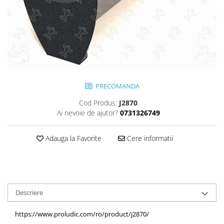
Jocuri cu nisip
Echipamente de catarat
Trasee echilibristica
Echipamente tematice
Echipamente persoane cu
dizabilitati
PRECOMANDA
Echipament muzical
Animale din cauciuc
Cod Produs:
J2870
SPORT SI FITNESS
Ai nevoie de ajutor?
0731326749
Skateboarding
Adauga la Favorite
Cere informatii
Baschet
Fotbal si Handbal
Tenis si Volei
Ciclism
Descriere
Street Workout
Terenuri Multisport
https://www.proludic.com/ro/product/j2870/
Trasee Ninja