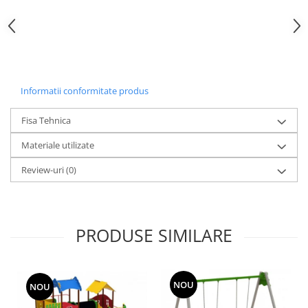
Echipamente fitness
Mese de jocuri
MOBILIER URBAN
Garduri/Imprejmuiri
Cosuri de gunoi
Informatii conformitate produs
Panouri pentru informare/Marcaje
Fisa Tehnica
Foisoare si pergole
Rastel Biciclete
Materiale utilizate
Banci
Review-uri
(0)
PRODUSE SIMILARE
NOU
NOU