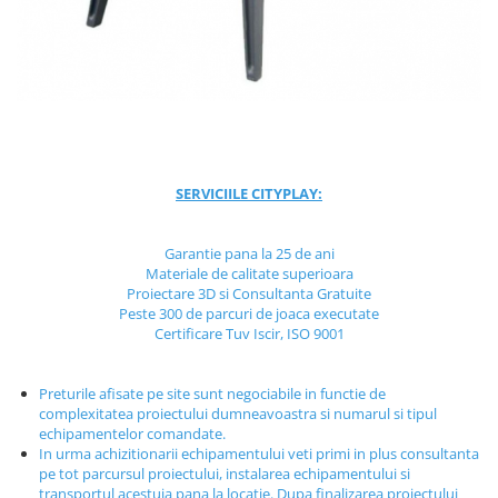
Jocuri cu nisip
Echipamente de catarat
Trasee echilibristica
Echipamente tematice
Echipamente persoane cu
dizabilitati
Echipament muzical
SERVICIILE CITYPLAY:
Animale din cauciuc
SPORT SI FITNESS
Garantie pana la 25 de ani
Materiale de calitate superioara
Skateboarding
Proiectare 3D si Consultanta Gratuite
Baschet
Peste 300 de parcuri de joaca executate
Certificare Tuv Iscir, ISO 9001
Fotbal si Handbal
Tenis si Volei
Preturile afisate pe site sunt negociabile in functie de
Ciclism
complexitatea proiectului dumneavoastra si numarul si tipul
Street Workout
echipamentelor comandate.
In urma achizitionarii echipamentului veti primi in plus consultanta
Terenuri Multisport
pe tot parcursul proiectului, instalarea echipamentului si
Trasee Ninja
transportul acestuia pana la locatie. Dupa finalizarea proiectului