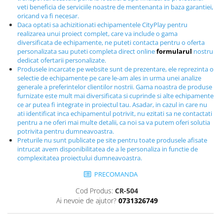
veti beneficia de serviciile noastre de mentenanta in baza garantiei,
Echipamente fitness
oricand va fi necesar.
Mese de jocuri
Daca optati sa achizitionati echipamentele CityPlay pentru
MOBILIER URBAN
realizarea unui proiect complet, care va include o gama
diversificata de echipamente, ne puteti contacta pentru o oferta
Garduri/Imprejmuiri
personalizata sau puteti completa direct online
formularul
nostru
dedicat ofertarii personalizate.
Cosuri de gunoi
Produsele incarcate pe website sunt de prezentare, ele reprezinta o
Panouri pentru informare/Marcaje
selectie de echipamente pe care le-am ales in urma unei analize
generale a preferintelor clientilor nostrii. Gama noastra de produse
Foisoare si pergole
furnizate este mult mai diversificata si cuprinde si alte echipamente
Rastel Biciclete
ce ar putea fi integrate in proiectul tau. Asadar, in cazul in care nu
Banci
ati identificat inca echipamentul potrivit, nu ezitati sa ne contactati
pentru a ne oferi mai multe detalii, ca noi sa va putem oferi solutia
potrivita pentru dumneavoastra.
Preturile nu sunt publicate pe site pentru toate produsele afisate
intrucat avem disponibilitatea de a le personaliza in functie de
complexitatea proiectului dumneavoastra.
PRECOMANDA
Cod Produs:
CR-504
Ai nevoie de ajutor?
0731326749