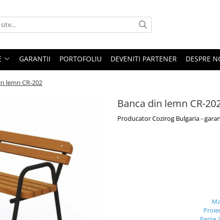
E
GARANTII
PORTOFOLIU
DEVENITI PARTENER
DESPRE N
in lemn CR-202
Banca din lemn CR-20
Producator Cozirog Bulgaria - garan
Ma
Proie
Peste 