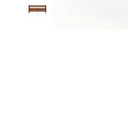
Jocuri cu nisip
Echipamente de catarat
Trasee echilibristica
Echipamente tematice
Echipamente persoane cu
dizabilitati
Echipament muzical
Animale din cauciuc
SPORT SI FITNESS
Skateboarding
Baschet
Fotbal si Handbal
Tenis si Volei
Ciclism
Street Workout
Terenuri Multisport
Trasee Ninja