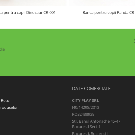
a pentru copii Dinozaur CR-001
Banca pentru copii Panda CR
dia
DATE COMERCIALE
e Retur
CITY PLAY SRL
Produselor
J40/14298/2013
RO32488938
Str. Banul Antonache 45-47
Bucuresti Sect 1
Bucuresti, Bucuresti