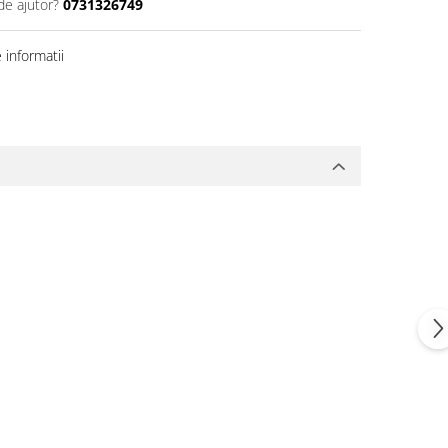
de ajutor?
0731326749
informatii