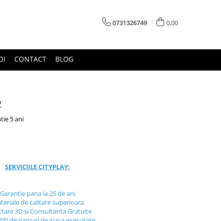
0731326749
0,00
OI
CONTACT
BLOG
2
tie 5 ani
SERVICIILE CITYPLAY:
Garantie pana la 25 de ani
teriale de calitate superioara
ctare 3D si Consultanta Gratuite
300 de parcuri de joaca executate