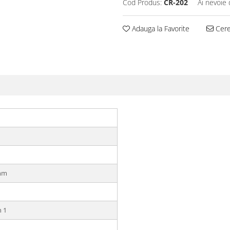
Cod Produs:
CR-202
Ai nevoie 
Adauga la Favorite
Cere 
 mm
n 1