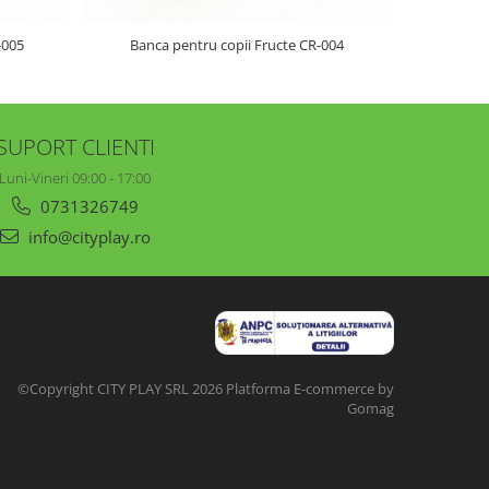
Banca pentru copii Fructe CR-004
-005
SUPORT CLIENTI
Luni-Vineri 09:00 - 17:00
0731326749
info@cityplay.ro
©Copyright CITY PLAY SRL 2026
Platforma E-commerce by
Gomag