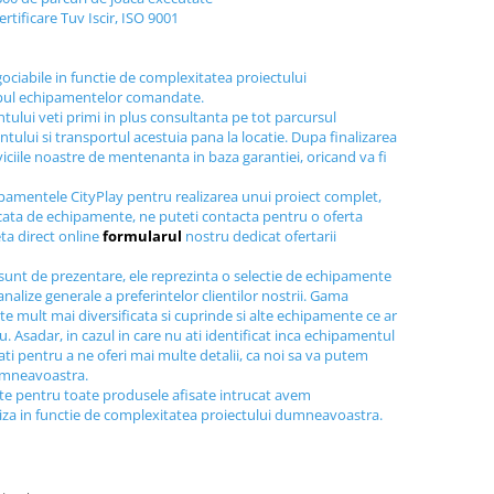
ertificare Tuv Iscir, ISO 9001
gociabile in functie de complexitatea proiectului
ipul echipamentelor comandate.
tului veti primi in plus consultanta pe tot parcursul
tului si transportul acestuia pana la locatie. Dupa finalizarea
viciile noastre de mentenanta in baza garantiei, oricand va fi
ipamentele CityPlay pentru realizarea unui proiect complet,
icata de echipamente, ne puteti contacta pentru o oferta
ta direct online
formularul
nostru dedicat ofertarii
sunt de prezentare, ele reprezinta o selectie de echipamente
nalize generale a preferintelor clientilor nostrii. Gama
e mult mai diversificata si cuprinde si alte echipamente ce ar
au. Asadar, in cazul in care nu ati identificat inca echipamentul
tati pentru a ne oferi mai multe detalii, ca noi sa va putem
dumneavoastra.
ite pentru toate produsele afisate intrucat avem
liza in functie de complexitatea proiectului dumneavoastra.