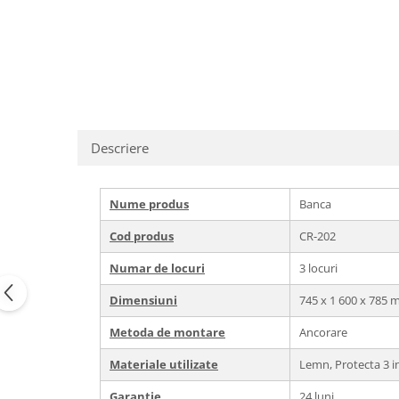
Echipamente fitness
Mese de jocuri
MOBILIER URBAN
Garduri/Imprejmuiri
Cosuri de gunoi
Panouri pentru informare/Marcaje
Descriere
Foisoare si pergole
Rastel Biciclete
Banci
Nume produs
Banca
Cod produs
CR-202
Numar de locuri
3 locuri
Dimensiuni
745 х 1 600 x 785
Metoda de montare
Ancorare
Materiale utilizate
Lemn, Protecta 3 i
Garantie
24 luni