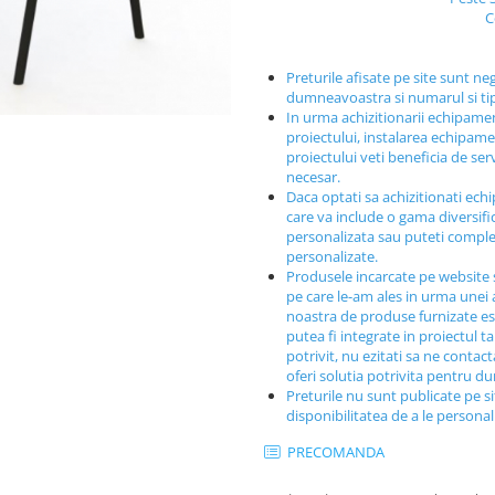
C
Preturile afisate pe site sunt ne
dumneavoastra si numarul si t
In urma achizitionarii echipamen
proiectului, instalarea echipamen
proiectului veti beneficia de ser
necesar.
Daca optati sa achizitionati ech
care va include o gama diversif
personalizata sau puteti comple
personalizate.
Produsele incarcate pe website 
pe care le-am ales in urma unei a
noastra de produse furnizate est
putea fi integrate in proiectul t
potrivit, nu ezitati sa ne contac
oferi solutia potrivita pentru 
Preturile nu sunt publicate pe s
disponibilitatea de a le persona
PRECOMANDA