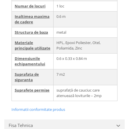
Numar de locuri
1 loc
Inaltimea maxima
0.6 m
de cadere
Structura de baza
metal
Materiale
HPL, Epoxi Poliester, Otel,
principale utilizate
Poliamida, Zinc
Dimensiunile
0.6 x 0.33 x 0.84 m
echipamentului
Suprafata de
7 m2
siguranta
Suprafete permise
suprafață de cauciuc care
atenuează loviturile – 2mp
Informatii conformitate produs
Fisa Tehnica