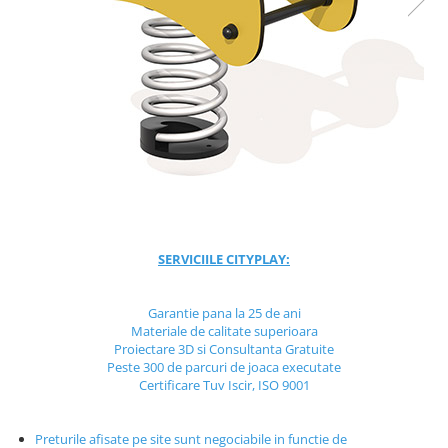
Jocuri cu nisip
Echipamente de catarat
Trasee echilibristica
Echipamente tematice
Echipamente persoane cu
dizabilitati
Echipament muzical
Animale din cauciuc
SPORT SI FITNESS
Skateboarding
SERVICIILE CITYPLAY:
Baschet
Fotbal si Handbal
Garantie pana la 25 de ani
Materiale de calitate superioara
Tenis si Volei
Proiectare 3D si Consultanta Gratuite
Ciclism
Peste 300 de parcuri de joaca executate
Street Workout
Certificare Tuv Iscir, ISO 9001
Terenuri Multisport
Trasee Ninja
Preturile afisate pe site sunt negociabile in functie de