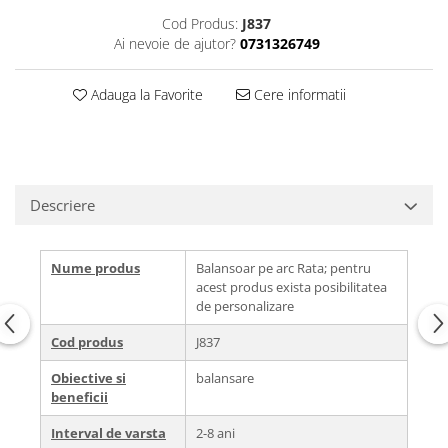
Cod Produs:
J837
Ai nevoie de ajutor?
0731326749
Adauga la Favorite
Cere informatii
Descriere
Nume produs
Balansoar pe arc Rata; pentru
acest produs exista posibilitatea
de personalizare
Cod produs
J837
Obiective si
balansare
beneficii
Interval de varsta
2-8 ani