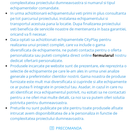
complexitatea proiectului dumneavoastra si numarul si tipul
Echipamente fitness
echipamentelor comandate.
Mese de jocuri
In urma achizitionarii echipamentului veti primi in plus consultanta
pe tot parcursul proiectului, instalarea echipamentului si
MOBILIER URBAN
transportul acestuia pana la locatie. Dupa finalizarea proiectului
Garduri/Imprejmuiri
veti beneficia de serviciile noastre de mentenanta in baza garantiei,
oricand va fi necesar.
Cosuri de gunoi
Daca optati sa achizitionati echipamentele CityPlay pentru
Panouri pentru informare/Marcaje
realizarea unui proiect complet, care va include o gama
diversificata de echipamente, ne puteti contacta pentru o oferta
Foisoare si pergole
personalizata sau puteti completa direct online
formularul
nostru
Rastel Biciclete
dedicat ofertarii personalizate.
Produsele incarcate pe website sunt de prezentare, ele reprezinta o
Banci
selectie de echipamente pe care le-am ales in urma unei analize
generale a preferintelor clientilor nostrii. Gama noastra de produse
furnizate este mult mai diversificata si cuprinde si alte echipamente
ce ar putea fi integrate in proiectul tau. Asadar, in cazul in care nu
ati identificat inca echipamentul potrivit, nu ezitati sa ne contactati
pentru a ne oferi mai multe detalii, ca noi sa va putem oferi solutia
potrivita pentru dumneavoastra.
Preturile nu sunt publicate pe site pentru toate produsele afisate
intrucat avem disponibilitatea de a le personaliza in functie de
complexitatea proiectului dumneavoastra.
PRECOMANDA