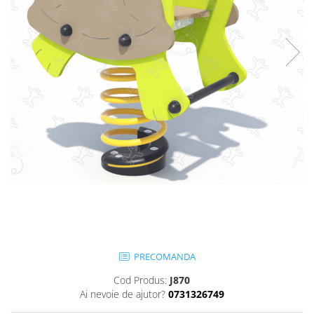
Jocuri cu nisip
Echipamente de catarat
Trasee echilibristica
Echipamente tematice
Echipamente persoane cu
dizabilitati
Echipament muzical
Animale din cauciuc
SPORT SI FITNESS
Skateboarding
Baschet
Fotbal si Handbal
Tenis si Volei
Ciclism
PRECOMANDA
Street Workout
Cod Produs:
J870
Terenuri Multisport
Ai nevoie de ajutor?
0731326749
Trasee Ninja