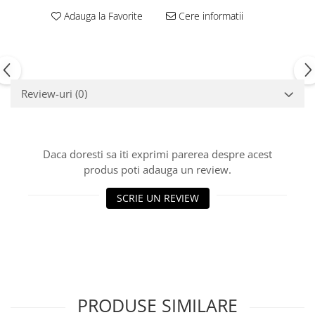
Echipamente fitness
Adauga la Favorite
Cere informatii
Mese de jocuri
MOBILIER URBAN
Garduri/Imprejmuiri
Cosuri de gunoi
Review-uri
(0)
Panouri pentru informare/Marcaje
Foisoare si pergole
Rastel Biciclete
Daca doresti sa iti exprimi parerea despre acest
Banci
produs poti adauga un review.
SCRIE UN REVIEW
PRODUSE SIMILARE