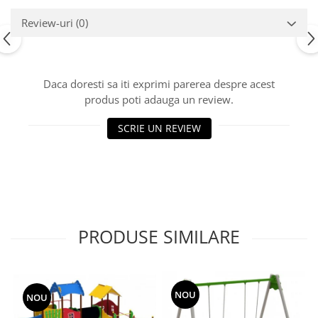
Echipamente fitness
Review-uri
(0)
Mese de jocuri
MOBILIER URBAN
Garduri/Imprejmuiri
Daca doresti sa iti exprimi parerea despre acest
Cosuri de gunoi
produs poti adauga un review.
Panouri pentru informare/Marcaje
Foisoare si pergole
SCRIE UN REVIEW
Rastel Biciclete
Banci
PRODUSE SIMILARE
NOU
NOU