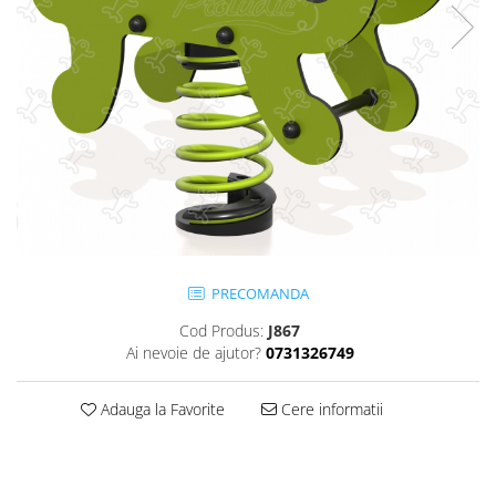
Jocuri cu nisip
Echipamente de catarat
Trasee echilibristica
Echipamente tematice
Echipamente persoane cu
dizabilitati
Echipament muzical
Animale din cauciuc
SPORT SI FITNESS
Skateboarding
PRECOMANDA
Baschet
Cod Produs:
J867
Fotbal si Handbal
Ai nevoie de ajutor?
0731326749
Tenis si Volei
Ciclism
Adauga la Favorite
Cere informatii
Street Workout
Terenuri Multisport
Trasee Ninja