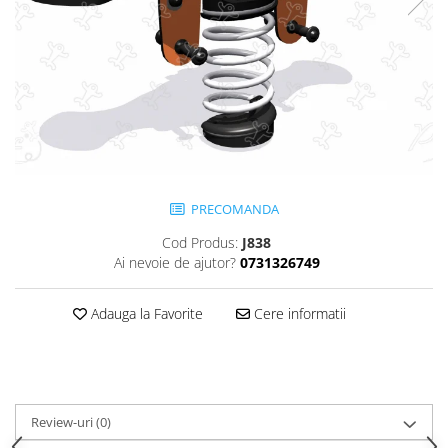
Jocuri cu nisip
Echipamente de catarat
Trasee echilibristica
Echipamente tematice
Echipamente persoane cu
dizabilitati
Echipament muzical
Animale din cauciuc
PRECOMANDA
SPORT SI FITNESS
Cod Produs:
J838
Skateboarding
Ai nevoie de ajutor?
0731326749
Baschet
Fotbal si Handbal
Adauga la Favorite
Cere informatii
Tenis si Volei
Ciclism
Street Workout
Terenuri Multisport
Review-uri
(0)
Trasee Ninja