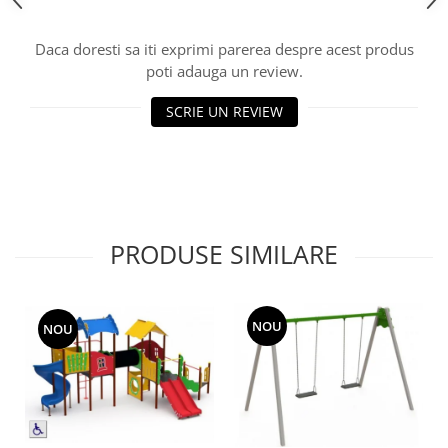
Echipamente fitness
Mese de jocuri
Daca doresti sa iti exprimi parerea despre acest produs
MOBILIER URBAN
poti adauga un review.
Garduri/Imprejmuiri
SCRIE UN REVIEW
Cosuri de gunoi
Panouri pentru informare/Marcaje
Foisoare si pergole
Rastel Biciclete
Banci
PRODUSE SIMILARE
NOU
NOU