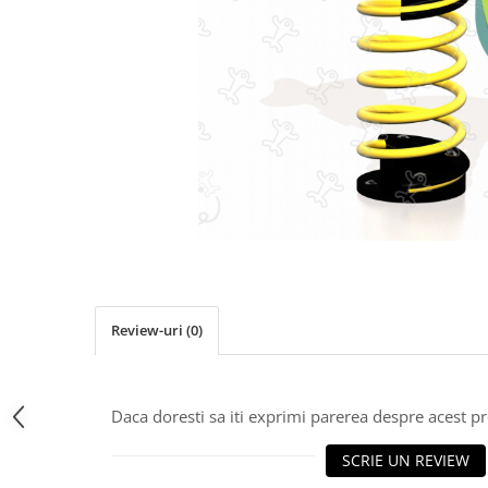
Jocuri cu nisip
Echipamente de catarat
Trasee echilibristica
Echipamente tematice
Echipamente persoane cu
dizabilitati
Echipament muzical
Animale din cauciuc
SPORT SI FITNESS
Skateboarding
Baschet
Review-uri
(0)
Fotbal si Handbal
Tenis si Volei
Ciclism
Daca doresti sa iti exprimi parerea despre acest 
Street Workout
Terenuri Multisport
SCRIE UN REVIEW
Trasee Ninja