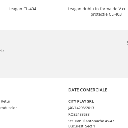
Leagan dublu in forma de V cu
Leagan CL-404
protectie CL-403
dia
DATE COMERCIALE
e Retur
CITY PLAY SRL
Produselor
J40/14298/2013
RO32488938
Str. Banul Antonache 45-47
Bucuresti Sect 1