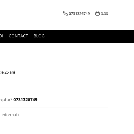
0731326749
0,00
OI
CONTACT
BLOG
ie 25 ani
ajutor?
0731326749
informatii