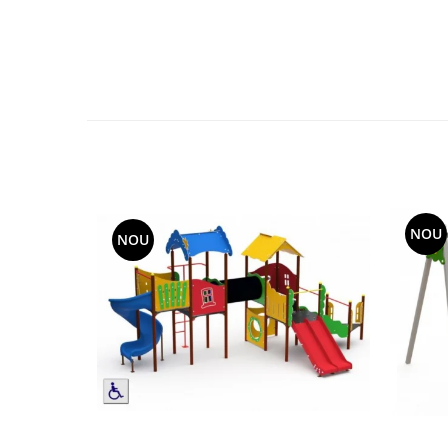
Echipamente fitness
Mese de jocuri
MOBILIER URBAN
Garduri/Imprejmuiri
Cosuri de gunoi
Panouri pentru informare/Marcaje
Foisoare si pergole
Rastel Biciclete
Banci
NOU
NOU