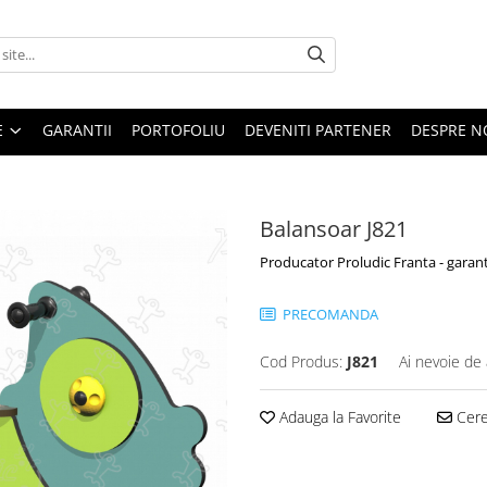
E
GARANTII
PORTOFOLIU
DEVENITI PARTENER
DESPRE N
Balansoar J821
Producator Proludic Franta - garant
PRECOMANDA
Cod Produs:
J821
Ai nevoie de 
Adauga la Favorite
Cere 