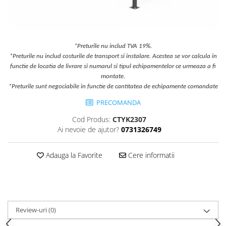
Jocuri cu nisip
Echipamente de catarat
Trasee echilibristica
*Preturile nu includ TVA 19%.
Echipamente tematice
*Preturile nu includ costurile de transport si instalare. Acestea se vor calcula in
Echipamente persoane cu
functie de locatia de livrare si numarul si tipul echipamentelor ce urmeaza a fi
dizabilitati
montate.
Echipament muzical
*Preturile sunt negociabile in functie de cantitatea de echipamente comandate
Animale din cauciuc
PRECOMANDA
SPORT SI FITNESS
Cod Produs:
CTYK2307
Skateboarding
Ai nevoie de ajutor?
0731326749
Baschet
Fotbal si Handbal
Adauga la Favorite
Cere informatii
Tenis si Volei
Ciclism
Street Workout
Terenuri Multisport
Review-uri
(0)
Trasee Ninja