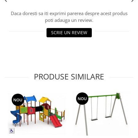
Echipamente fitness
Mese de jocuri
Daca doresti sa iti exprimi parerea despre acest produs
poti adauga un review.
MOBILIER URBAN
Garduri/Imprejmuiri
SCRIE UN REVIEW
Cosuri de gunoi
Panouri pentru informare/Marcaje
Foisoare si pergole
Rastel Biciclete
Banci
PRODUSE SIMILARE
NOU
NOU