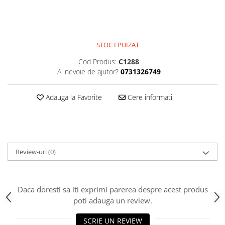
Jocuri cu nisip
Echipamente de catarat
Trasee echilibristica
STOC EPUIZAT
Echipamente tematice
Cod Produs:
C1288
Echipamente persoane cu
Ai nevoie de ajutor?
0731326749
dizabilitati
Echipament muzical
Adauga la Favorite
Cere informatii
Animale din cauciuc
SPORT SI FITNESS
Skateboarding
Baschet
Review-uri
(0)
Fotbal si Handbal
Tenis si Volei
Ciclism
Daca doresti sa iti exprimi parerea despre acest produs
Street Workout
poti adauga un review.
Terenuri Multisport
Trasee Ninja
SCRIE UN REVIEW