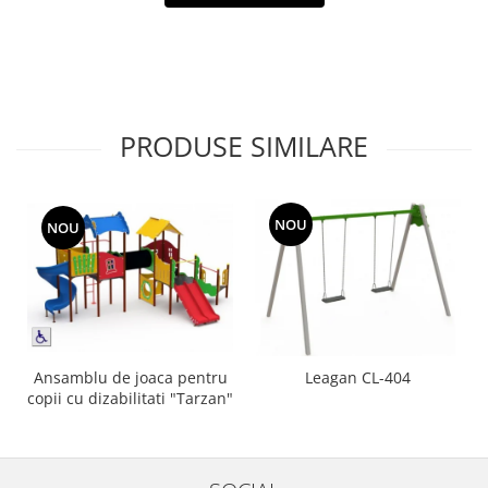
Echipamente fitness
Mese de jocuri
MOBILIER URBAN
Garduri/Imprejmuiri
Cosuri de gunoi
PRODUSE SIMILARE
Panouri pentru informare/Marcaje
Foisoare si pergole
Rastel Biciclete
NOU
NOU
Banci
Ansamblu de joaca pentru
Leagan CL-404
copii cu dizabilitati "Tarzan"