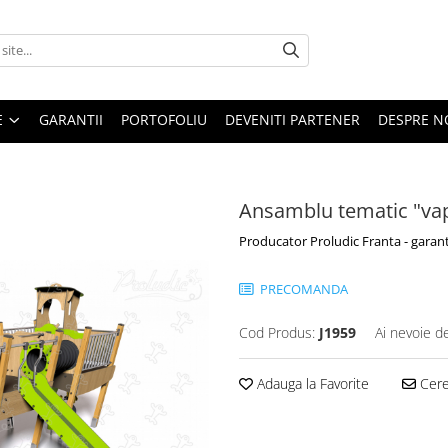
E
GARANTII
PORTOFOLIU
DEVENITI PARTENER
DESPRE N
Ansamblu tematic "vap
Producator Proludic Franta - garant
PRECOMANDA
Cod Produs:
J1959
Ai nevoie d
Adauga la Favorite
Cere 