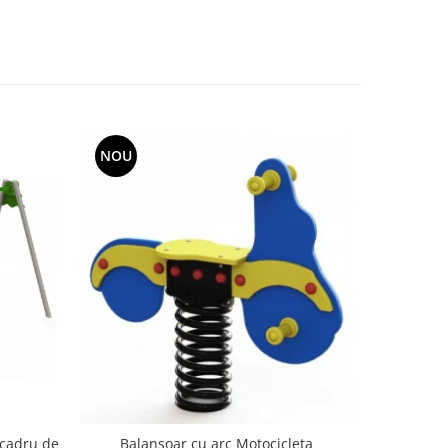
NOU
NOU
 cadru de
Balanso
Balansoar cu arc Motocicleta