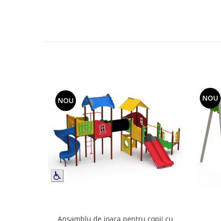
Echipamente fitness
Mese de jocuri
MOBILIER URBAN
Garduri/Imprejmuiri
Cosuri de gunoi
Panouri pentru informare/Marcaje
Foisoare si pergole
NOU
Rastel Biciclete
NOU
Banci
Ansamblu de joaca pentru copii cu