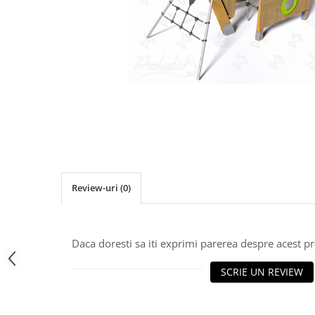
Jocuri cu nisip
Echipamente de catarat
Trasee echilibristica
Echipamente tematice
Echipamente persoane cu
dizabilitati
Echipament muzical
Animale din cauciuc
SPORT SI FITNESS
Skateboarding
Review-uri
(0)
Baschet
Fotbal si Handbal
Tenis si Volei
Daca doresti sa iti exprimi parerea despre acest 
Ciclism
Street Workout
SCRIE UN REVIEW
Terenuri Multisport
Trasee Ninja