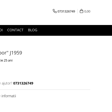
0731326749
0,00
OI
CONTACT
BLOG
or" J1959
ie 25 ani
e ajutor?
0731326749
informatii