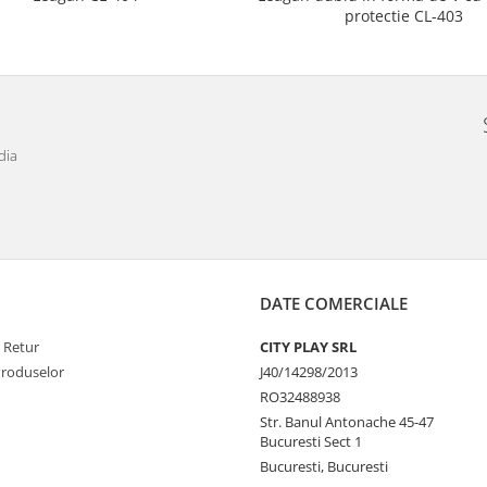
protectie CL-403
dia
DATE COMERCIALE
e Retur
CITY PLAY SRL
Produselor
J40/14298/2013
RO32488938
Str. Banul Antonache 45-47
Bucuresti Sect 1
Bucuresti, Bucuresti