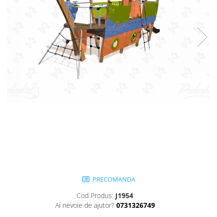
Jocuri cu nisip
Echipamente de catarat
Trasee echilibristica
Echipamente tematice
Echipamente persoane cu
dizabilitati
Echipament muzical
Animale din cauciuc
SPORT SI FITNESS
Skateboarding
Baschet
Fotbal si Handbal
Tenis si Volei
Ciclism
PRECOMANDA
Street Workout
Cod Produs:
J1954
Terenuri Multisport
Ai nevoie de ajutor?
0731326749
Trasee Ninja