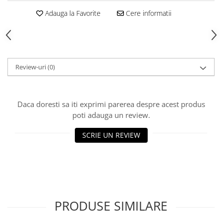
Echipamente fitness
Adauga la Favorite
Cere informatii
Mese de jocuri
MOBILIER URBAN
Garduri/Imprejmuiri
Cosuri de gunoi
Review-uri
(0)
Panouri pentru informare/Marcaje
Foisoare si pergole
Rastel Biciclete
Daca doresti sa iti exprimi parerea despre acest produs
Banci
poti adauga un review.
SCRIE UN REVIEW
PRODUSE SIMILARE