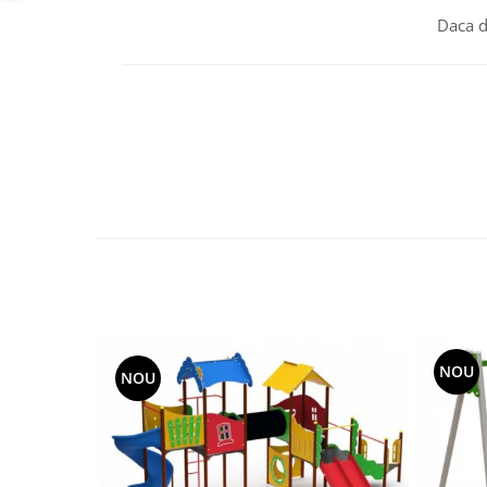
Echipamente fitness
Daca d
Mese de jocuri
MOBILIER URBAN
Garduri/Imprejmuiri
Cosuri de gunoi
Panouri pentru informare/Marcaje
Foisoare si pergole
Rastel Biciclete
Banci
NOU
NOU