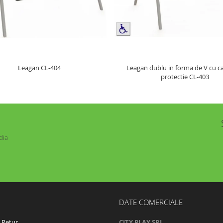
Leagan dublu in forma de V cu c
Leagan CL-404
protectie CL-403
dia
DATE COMERCIALE
e Retur
CITY PLAY SRL