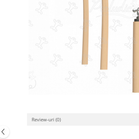
Jocuri cu nisip
Echipamente de catarat
Trasee echilibristica
Echipamente tematice
Echipamente persoane cu
dizabilitati
Echipament muzical
Animale din cauciuc
SPORT SI FITNESS
Skateboarding
Baschet
Fotbal si Handbal
Tenis si Volei
Ciclism
Review-uri
(0)
Street Workout
Terenuri Multisport
Trasee Ninja