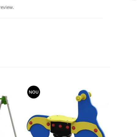
review.
NOU