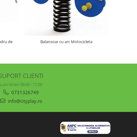
NOU
adru de
Balansoar cu arc Motocicleta
Balans
SUPORT CLIENTI
Luni-Vineri 09:00 - 17:00
0731326749
info@cityplay.ro