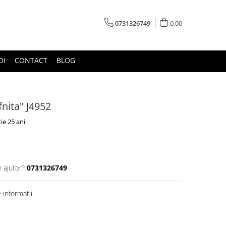
0731326749
0,00
OI
CONTACT
BLOG
nita" J4952
ie 25 ani
e ajutor?
0731326749
informatii