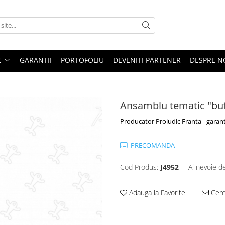
E
GARANTII
PORTOFOLIU
DEVENITI PARTENER
DESPRE N
Ansamblu tematic "buf
Producator Proludic Franta - garant
PRECOMANDA
Cod Produs:
J4952
Ai nevoie d
Adauga la Favorite
Cere 