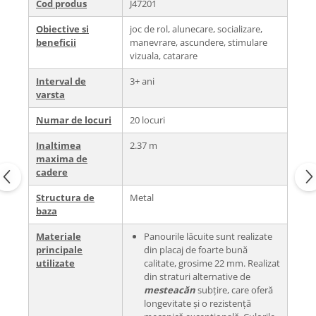
Cod produs
J47201
Obiective si
joc de rol, alunecare, socializare,
beneficii
manevrare, ascundere, stimulare
vizuala, catarare
Interval de
3+ ani
varsta
Numar de locuri
20 locuri
Inaltimea
2.37 m
maxima de
cadere
Structura de
Metal
baza
Materiale
Panourile lăcuite sunt realizate
principale
din placaj de foarte bună
utilizate
calitate, grosime 22 mm. Realizat
din straturi alternative de
mesteacăn
subțire, care oferă
longevitate și o rezistență