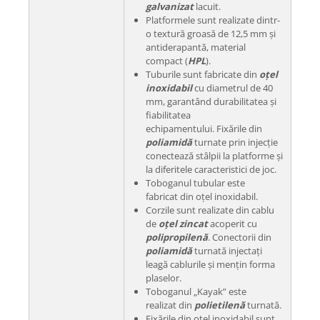
galvanizat
lacuit.
Platformele sunt realizate dintr-
o textură groasă de 12,5 mm și
antiderapantă, material
compact (
HPL
).
Tuburile sunt fabricate din
oțel
inoxidabil
cu diametrul de 40
mm, garantând durabilitatea și
fiabilitatea
echipamentului. Fixările din
poliamidă
turnate prin injecție
conectează stâlpii la platforme și
la diferitele caracteristici de joc.
Toboganul tubular este
fabricat din oțel inoxidabil.
Corzile sunt realizate din cablu
de
oțel zincat
acoperit cu
polipropilenă
. Conectorii din
poliamidă
turnată injectați
leagă cablurile și mențin forma
plaselor.
Toboganul „Kayak” este
realizat din
polietilenă
turnată.
Fixările din oțel inoxidabil sunt