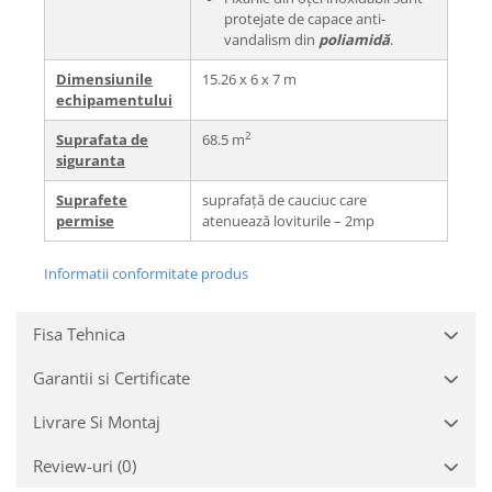
protejate de capace anti-
vandalism din
poliamidă
.
Dimensiunile
15.26 x 6 x 7 m
echipamentului
2
Suprafata de
68.5 m
siguranta
Suprafete
suprafață de cauciuc care
permise
atenuează loviturile – 2mp
Informatii conformitate produs
Fisa Tehnica
Garantii si Certificate
Livrare Si Montaj
Review-uri
(0)