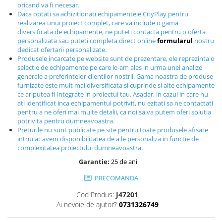
oricand va fi necesar.
Echipamente fitness
Daca optati sa achizitionati echipamentele CityPlay pentru
Mese de jocuri
realizarea unui proiect complet, care va include o gama
diversificata de echipamente, ne puteti contacta pentru o oferta
MOBILIER URBAN
personalizata sau puteti completa direct online
formularul
nostru
Garduri/Imprejmuiri
dedicat ofertarii personalizate.
Produsele incarcate pe website sunt de prezentare, ele reprezinta o
Cosuri de gunoi
selectie de echipamente pe care le-am ales in urma unei analize
Panouri pentru informare/Marcaje
generale a preferintelor clientilor nostrii. Gama noastra de produse
furnizate este mult mai diversificata si cuprinde si alte echipamente
Foisoare si pergole
ce ar putea fi integrate in proiectul tau. Asadar, in cazul in care nu
Rastel Biciclete
ati identificat inca echipamentul potrivit, nu ezitati sa ne contactati
pentru a ne oferi mai multe detalii, ca noi sa va putem oferi solutia
Banci
potrivita pentru dumneavoastra.
Preturile nu sunt publicate pe site pentru toate produsele afisate
intrucat avem disponibilitatea de a le personaliza in functie de
complexitatea proiectului dumneavoastra.
Garantie:
25 de ani
PRECOMANDA
Cod Produs:
J47201
Ai nevoie de ajutor?
0731326749