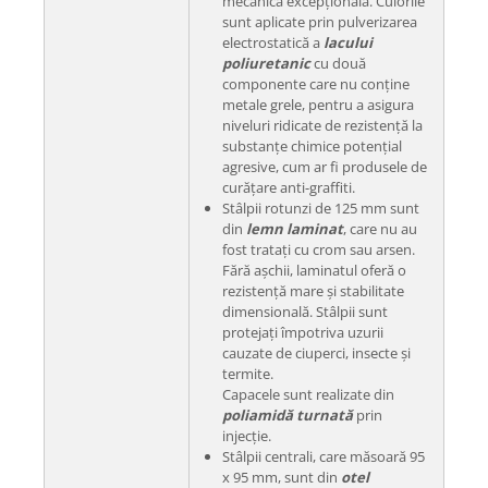
mecanică excepțională. Culorile
sunt aplicate prin pulverizarea
electrostatică a
lacului
poliuretanic
cu două
componente care nu conține
metale grele, pentru a asigura
niveluri ridicate de rezistență la
substanțe chimice potențial
agresive, cum ar fi produsele de
curățare anti-graffiti.
Stâlpii rotunzi de 125 mm sunt
din
lemn laminat
, care nu au
fost tratați cu crom sau arsen.
Fără așchii, laminatul oferă o
rezistență mare și stabilitate
dimensională. Stâlpii sunt
protejați împotriva uzurii
cauzate de ciuperci, insecte și
termite.
Capacele sunt realizate din
poliamidă turnată
prin
injecție.
Stâlpii centrali, care măsoară 95
x 95 mm, sunt din
otel