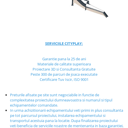
Jocuri cu nisip
Echipamente de catarat
Trasee echilibristica
Echipamente tematice
Echipamente persoane cu
dizabilitati
SERVICIILE CITYPLAY:
Echipament muzical
Animale din cauciuc
Garantie pana la 25 de ani
Materiale de calitate superioara
SPORT SI FITNESS
Proiectare 3D si Consultanta Gratuite
Skateboarding
Peste 300 de parcuri de joaca executate
Certificare Tuv Iscir, ISO 9001
Baschet
Fotbal si Handbal
Preturile afisate pe site sunt negociabile in functie de
Tenis si Volei
complexitatea proiectului dumneavoastra si numarul si tipul
Ciclism
echipamentelor comandate.
Street Workout
In urma achizitionarii echipamentului veti primi in plus consultanta
pe tot parcursul proiectului, instalarea echipamentului si
Terenuri Multisport
transportul acestuia pana la locatie. Dupa finalizarea proiectului
Trasee Ninja
veti beneficia de serviciile noastre de mentenanta in baza garantiei,