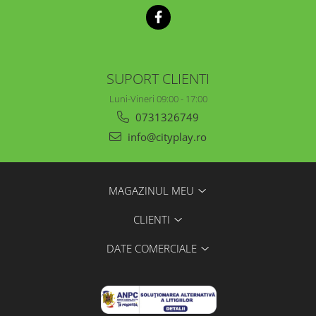
SUPORT CLIENTI
Luni-Vineri 09:00 - 17:00
0731326749
info@cityplay.ro
MAGAZINUL MEU
CLIENTI
DATE COMERCIALE