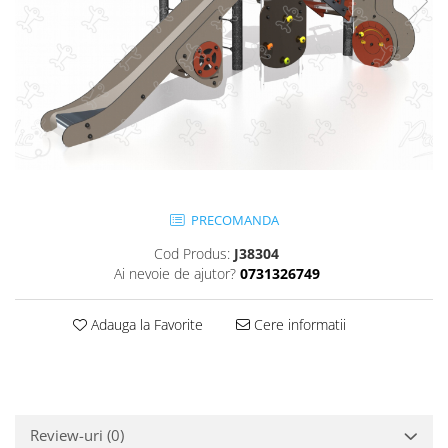
Jocuri cu nisip
Echipamente de catarat
Trasee echilibristica
Echipamente tematice
Echipamente persoane cu
dizabilitati
Echipament muzical
Animale din cauciuc
PRECOMANDA
SPORT SI FITNESS
Cod Produs:
J38304
Skateboarding
Ai nevoie de ajutor?
0731326749
Baschet
Fotbal si Handbal
Adauga la Favorite
Cere informatii
Tenis si Volei
Ciclism
Street Workout
Terenuri Multisport
Review-uri
(0)
Trasee Ninja