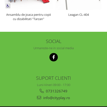
Ansamblu de joaca pentru copii
Leagan CL-404
cu dizabilitati "Tarzan"
SOCIAL
Urmareste-ne in social media
SUPORT CLIENTI
Luni-Vineri 09:00 - 17:00
0731326749
info@cityplay.ro