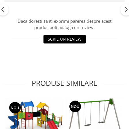
Echipamente fitness
Mese de jocuri
MOBILIER URBAN
Daca doresti sa iti exprimi parerea despre acest
produs poti adauga un review.
Garduri/Imprejmuiri
Cosuri de gunoi
SCRIE UN REVIEW
Panouri pentru informare/Marcaje
Foisoare si pergole
Rastel Biciclete
Banci
PRODUSE SIMILARE
NOU
NOU