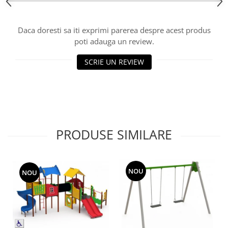
Echipamente fitness
Mese de jocuri
Daca doresti sa iti exprimi parerea despre acest produs
MOBILIER URBAN
poti adauga un review.
Garduri/Imprejmuiri
SCRIE UN REVIEW
Cosuri de gunoi
Panouri pentru informare/Marcaje
Foisoare si pergole
Rastel Biciclete
Banci
PRODUSE SIMILARE
NOU
NOU