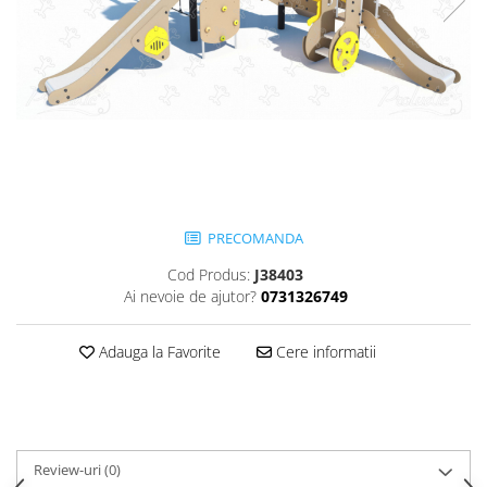
Jocuri cu nisip
Echipamente de catarat
Trasee echilibristica
Echipamente tematice
Echipamente persoane cu
dizabilitati
Echipament muzical
Animale din cauciuc
PRECOMANDA
SPORT SI FITNESS
Cod Produs:
J38403
Skateboarding
Ai nevoie de ajutor?
0731326749
Baschet
Fotbal si Handbal
Adauga la Favorite
Cere informatii
Tenis si Volei
Ciclism
Street Workout
Terenuri Multisport
Review-uri
(0)
Trasee Ninja