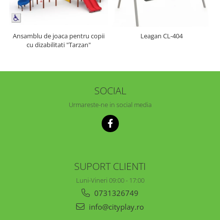
Ansamblu de joaca pentru copii
Leagan CL-404
cu dizabilitati "Tarzan"
SOCIAL
Urmareste-ne in social media
SUPORT CLIENTI
Luni-Vineri 09:00 - 17:00
0731326749
info@cityplay.ro