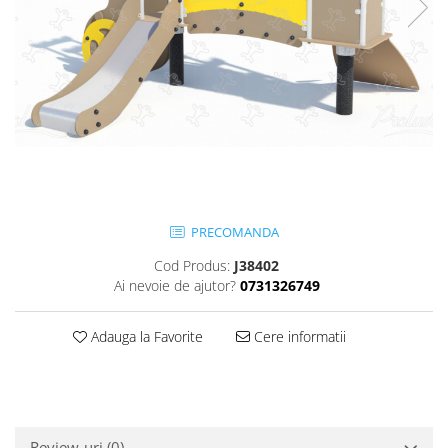
Jocuri cu nisip
Echipamente de catarat
Trasee echilibristica
Echipamente tematice
Echipamente persoane cu
dizabilitati
Echipament muzical
Animale din cauciuc
SPORT SI FITNESS
PRECOMANDA
Skateboarding
Cod Produs:
J38402
Baschet
Ai nevoie de ajutor?
0731326749
Fotbal si Handbal
Tenis si Volei
Adauga la Favorite
Cere informatii
Ciclism
Street Workout
Terenuri Multisport
Trasee Ninja
Review-uri
(0)