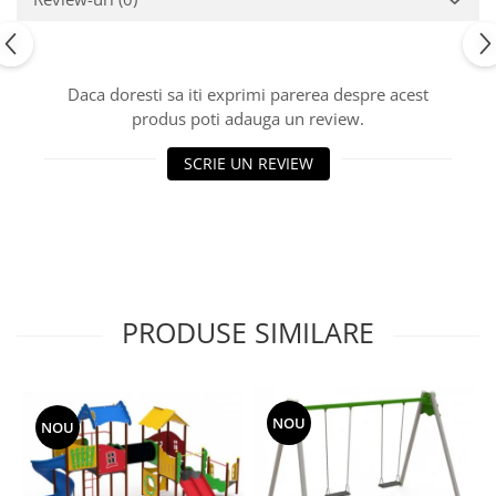
Echipamente fitness
Mese de jocuri
MOBILIER URBAN
Daca doresti sa iti exprimi parerea despre acest
Garduri/Imprejmuiri
produs poti adauga un review.
Cosuri de gunoi
SCRIE UN REVIEW
Panouri pentru informare/Marcaje
Foisoare si pergole
Rastel Biciclete
Banci
PRODUSE SIMILARE
NOU
NOU