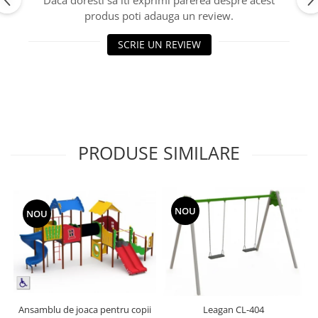
Echipamente fitness
produs poti adauga un review.
Mese de jocuri
SCRIE UN REVIEW
MOBILIER URBAN
Garduri/Imprejmuiri
Cosuri de gunoi
Panouri pentru informare/Marcaje
Foisoare si pergole
Rastel Biciclete
PRODUSE SIMILARE
Banci
NOU
NOU
Ansamblu de joaca pentru copii
Leagan CL-404