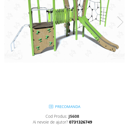
Jocuri cu nisip
Echipamente de catarat
Trasee echilibristica
Echipamente tematice
Echipamente persoane cu
dizabilitati
Echipament muzical
Animale din cauciuc
SPORT SI FITNESS
Skateboarding
Baschet
Fotbal si Handbal
Tenis si Volei
Ciclism
PRECOMANDA
Street Workout
Cod Produs:
J5608
Terenuri Multisport
Ai nevoie de ajutor?
0731326749
Trasee Ninja