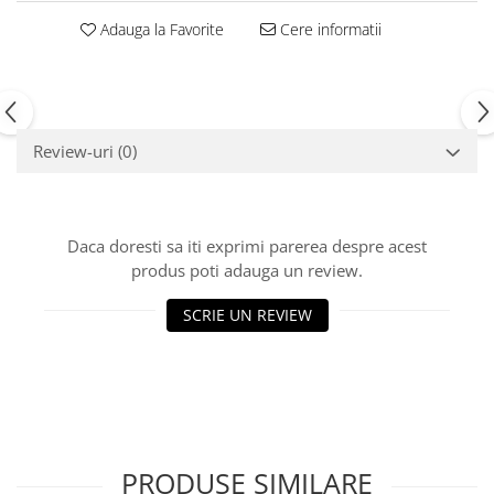
Echipamente fitness
Adauga la Favorite
Cere informatii
Mese de jocuri
MOBILIER URBAN
Garduri/Imprejmuiri
Cosuri de gunoi
Review-uri
(0)
Panouri pentru informare/Marcaje
Foisoare si pergole
Rastel Biciclete
Daca doresti sa iti exprimi parerea despre acest
Banci
produs poti adauga un review.
SCRIE UN REVIEW
PRODUSE SIMILARE