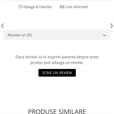
Echipamente fitness
Adauga la Favorite
Cere informatii
Mese de jocuri
MOBILIER URBAN
Garduri/Imprejmuiri
Cosuri de gunoi
Review-uri
(0)
Panouri pentru informare/Marcaje
Foisoare si pergole
Rastel Biciclete
Daca doresti sa iti exprimi parerea despre acest
Banci
produs poti adauga un review.
SCRIE UN REVIEW
PRODUSE SIMILARE