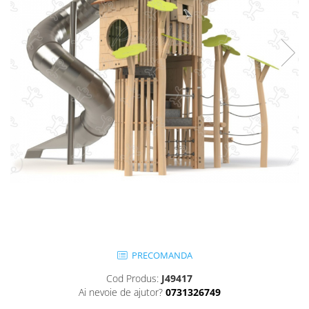
Jocuri cu nisip
Echipamente de catarat
Trasee echilibristica
Echipamente tematice
Echipamente persoane cu
dizabilitati
Echipament muzical
Animale din cauciuc
SPORT SI FITNESS
Skateboarding
Baschet
Fotbal si Handbal
Tenis si Volei
Ciclism
PRECOMANDA
Street Workout
Cod Produs:
J49417
Terenuri Multisport
Ai nevoie de ajutor?
0731326749
Trasee Ninja