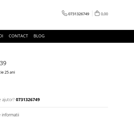
0731326749
0,00
OI
CONTACT
BLOG
939
ie 25 ani
e ajutor?
0731326749
informatii