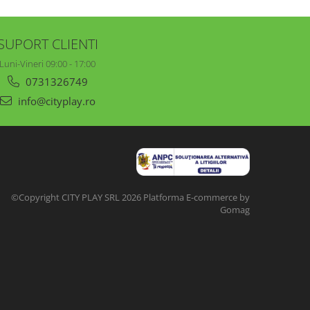
SUPORT CLIENTI
Luni-Vineri 09:00 - 17:00
0731326749
info@cityplay.ro
©Copyright CITY PLAY SRL 2026
Platforma E-commerce by
Gomag