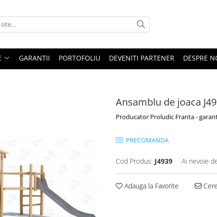
E
GARANTII
PORTOFOLIU
DEVENITI PARTENER
DESPRE N
Ansamblu de joaca J4
Producator Proludic Franta - garant
PRECOMANDA
Cod Produs:
J4939
Ai nevoie d
Adauga la Favorite
Cere 