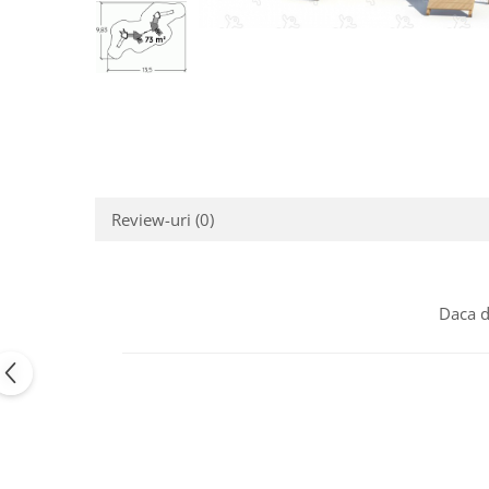
Jocuri cu nisip
Echipamente de catarat
Trasee echilibristica
Echipamente tematice
Echipamente persoane cu
dizabilitati
Echipament muzical
Animale din cauciuc
Review-uri
(0)
SPORT SI FITNESS
Skateboarding
Baschet
Daca d
Fotbal si Handbal
Tenis si Volei
Ciclism
Street Workout
Terenuri Multisport
Trasee Ninja