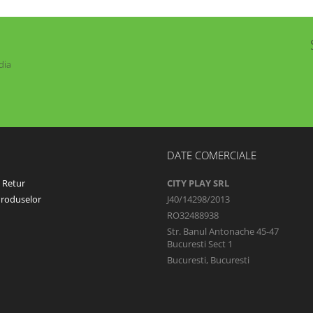
dia
DATE COMERCIALE
e Retur
CITY PLAY SRL
Produselor
J40/14298/2013
RO32488938
Str. Banul Antonache 45-47
Bucuresti Sect 1
Bucuresti, Bucuresti