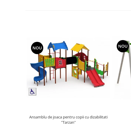
Echipamente fitness
Mese de jocuri
MOBILIER URBAN
Garduri/Imprejmuiri
Cosuri de gunoi
Panouri pentru informare/Marcaje
NOU
NOU
Foisoare si pergole
Rastel Biciclete
Banci
Ansamblu de joaca pentru copii cu dizabilitati
"Tarzan"