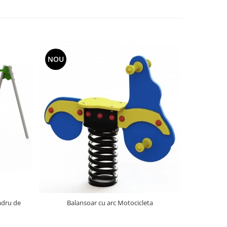
NOU
NOU
adru de
Balansoar cu arc Motocicleta
Balans