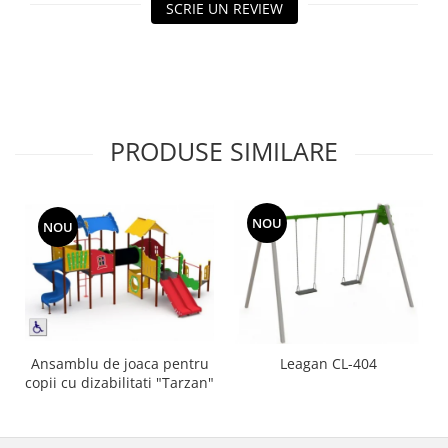
SCRIE UN REVIEW
Echipamente fitness
Mese de jocuri
MOBILIER URBAN
Garduri/Imprejmuiri
Cosuri de gunoi
PRODUSE SIMILARE
Panouri pentru informare/Marcaje
Foisoare si pergole
Rastel Biciclete
NOU
NOU
Banci
Ansamblu de joaca pentru
Leagan CL-404
copii cu dizabilitati "Tarzan"