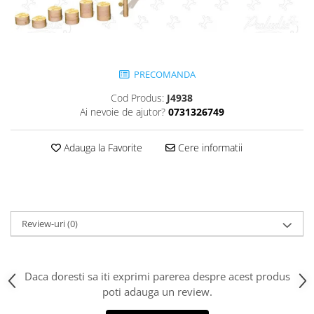
Jocuri cu nisip
Echipamente de catarat
Trasee echilibristica
Echipamente tematice
PRECOMANDA
Echipamente persoane cu
Cod Produs:
J4938
dizabilitati
Ai nevoie de ajutor?
0731326749
Echipament muzical
Animale din cauciuc
Adauga la Favorite
Cere informatii
SPORT SI FITNESS
Skateboarding
Baschet
Fotbal si Handbal
Review-uri
(0)
Tenis si Volei
Ciclism
Street Workout
Daca doresti sa iti exprimi parerea despre acest produs
Terenuri Multisport
poti adauga un review.
Trasee Ninja