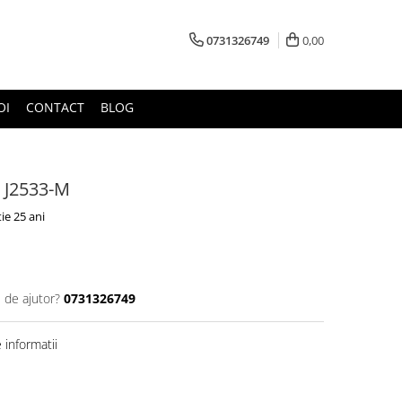
0731326749
0,00
OI
CONTACT
BLOG
 J2533-M
ie 25 ani
 de ajutor?
0731326749
informatii