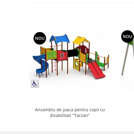
Echipamente fitness
Mese de jocuri
MOBILIER URBAN
Garduri/Imprejmuiri
NOU
Cosuri de gunoi
NOU
Panouri pentru informare/Marcaje
Foisoare si pergole
Rastel Biciclete
Banci
Ansamblu de joaca pentru copii cu
dizabilitati "Tarzan"