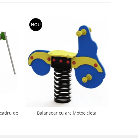
NOU
NOU
 cadru de
Balanso
Balansoar cu arc Motocicleta