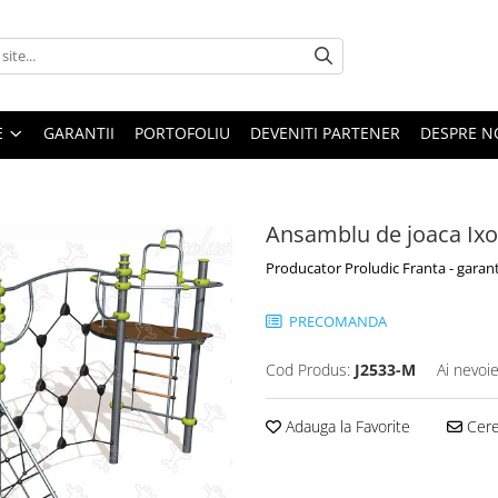
E
GARANTII
PORTOFOLIU
DEVENITI PARTENER
DESPRE N
Ansamblu de joaca Ixo
Producator Proludic Franta - garant
PRECOMANDA
Cod Produs:
J2533-M
Ai nevoie
Adauga la Favorite
Cere 