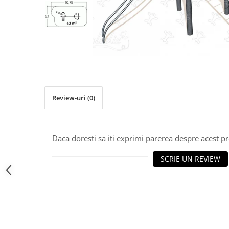
Jocuri cu nisip
Echipamente de catarat
Trasee echilibristica
Echipamente tematice
Echipamente persoane cu
dizabilitati
Echipament muzical
Review-uri
(0)
Animale din cauciuc
SPORT SI FITNESS
Skateboarding
Daca doresti sa iti exprimi parerea despre acest 
Baschet
Fotbal si Handbal
SCRIE UN REVIEW
Tenis si Volei
Ciclism
Street Workout
Terenuri Multisport
Trasee Ninja