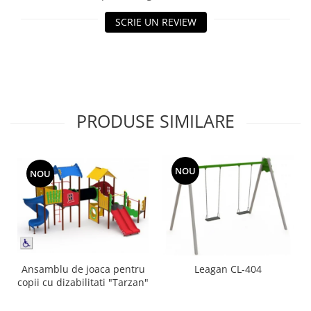
Echipamente fitness
SCRIE UN REVIEW
Mese de jocuri
MOBILIER URBAN
Garduri/Imprejmuiri
Cosuri de gunoi
Panouri pentru informare/Marcaje
PRODUSE SIMILARE
Foisoare si pergole
Rastel Biciclete
Banci
NOU
NOU
Ansamblu de joaca pentru
Leagan CL-404
copii cu dizabilitati "Tarzan"