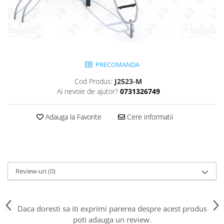
Jocuri cu nisip
Echipamente de catarat
Trasee echilibristica
Echipamente tematice
Echipamente persoane cu
PRECOMANDA
dizabilitati
Cod Produs:
J2523-M
Echipament muzical
Ai nevoie de ajutor?
0731326749
Animale din cauciuc
SPORT SI FITNESS
Adauga la Favorite
Cere informatii
Skateboarding
Baschet
Fotbal si Handbal
Tenis si Volei
Review-uri
(0)
Ciclism
Street Workout
Terenuri Multisport
Daca doresti sa iti exprimi parerea despre acest produs
Trasee Ninja
poti adauga un review.