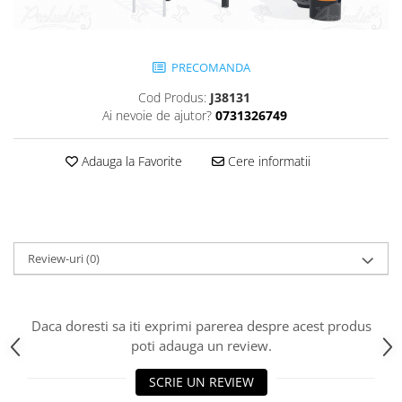
Jocuri cu nisip
Echipamente de catarat
Trasee echilibristica
PRECOMANDA
Echipamente tematice
Cod Produs:
J38131
Echipamente persoane cu
Ai nevoie de ajutor?
0731326749
dizabilitati
Echipament muzical
Adauga la Favorite
Cere informatii
Animale din cauciuc
SPORT SI FITNESS
Skateboarding
Baschet
Review-uri
(0)
Fotbal si Handbal
Tenis si Volei
Ciclism
Daca doresti sa iti exprimi parerea despre acest produs
poti adauga un review.
Street Workout
Terenuri Multisport
SCRIE UN REVIEW
Trasee Ninja