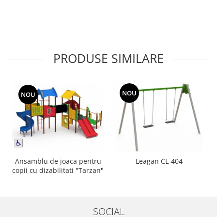
Echipamente fitness
Mese de jocuri
MOBILIER URBAN
Garduri/Imprejmuiri
PRODUSE SIMILARE
Cosuri de gunoi
Panouri pentru informare/Marcaje
Foisoare si pergole
NOU
NOU
Rastel Biciclete
Banci
Ansamblu de joaca pentru
Leagan CL-404
copii cu dizabilitati "Tarzan"
SOCIAL