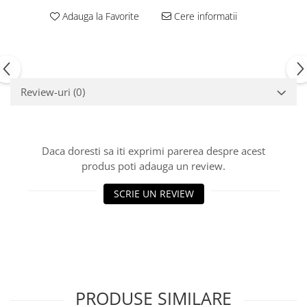
Echipamente fitness
Adauga la Favorite
Cere informatii
Mese de jocuri
MOBILIER URBAN
Garduri/Imprejmuiri
Cosuri de gunoi
Review-uri
(0)
Panouri pentru informare/Marcaje
Foisoare si pergole
Rastel Biciclete
Daca doresti sa iti exprimi parerea despre acest
Banci
produs poti adauga un review.
SCRIE UN REVIEW
PRODUSE SIMILARE