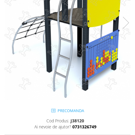
Jocuri cu nisip
Echipamente de catarat
Trasee echilibristica
Echipamente tematice
Echipamente persoane cu
dizabilitati
Echipament muzical
Animale din cauciuc
SPORT SI FITNESS
Skateboarding
Baschet
Fotbal si Handbal
Tenis si Volei
Ciclism
PRECOMANDA
Street Workout
Cod Produs:
J38120
Terenuri Multisport
Ai nevoie de ajutor?
0731326749
Trasee Ninja