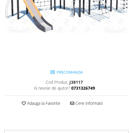
Jocuri cu nisip
Echipamente de catarat
Trasee echilibristica
Echipamente tematice
Echipamente persoane cu
dizabilitati
Echipament muzical
Animale din cauciuc
SPORT SI FITNESS
PRECOMANDA
Skateboarding
Cod Produs:
J38117
Baschet
Ai nevoie de ajutor?
0731326749
Fotbal si Handbal
Tenis si Volei
Adauga la Favorite
Cere informatii
Ciclism
Street Workout
Terenuri Multisport
Trasee Ninja