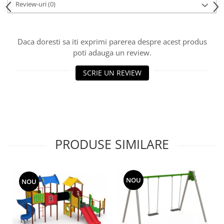
Review-uri
(0)
Echipamente fitness
Mese de jocuri
MOBILIER URBAN
Daca doresti sa iti exprimi parerea despre acest produs
Garduri/Imprejmuiri
poti adauga un review.
Cosuri de gunoi
SCRIE UN REVIEW
Panouri pentru informare/Marcaje
Foisoare si pergole
Rastel Biciclete
Banci
PRODUSE SIMILARE
NOU
NOU