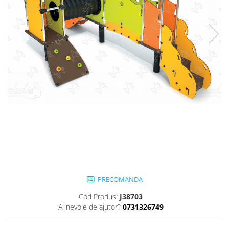
Jocuri cu nisip
Echipamente de catarat
Trasee echilibristica
Echipamente tematice
Echipamente persoane cu
dizabilitati
Echipament muzical
Animale din cauciuc
SPORT SI FITNESS
Skateboarding
Baschet
Fotbal si Handbal
Tenis si Volei
PRECOMANDA
Ciclism
Cod Produs:
J38703
Street Workout
Ai nevoie de ajutor?
0731326749
Terenuri Multisport
Trasee Ninja