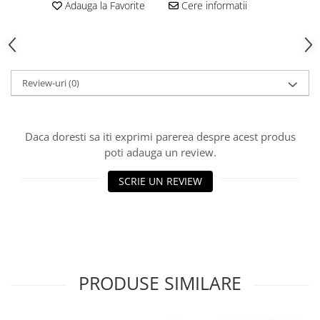
Adauga la Favorite
Cere informatii
Echipamente fitness
Mese de jocuri
MOBILIER URBAN
Garduri/Imprejmuiri
Review-uri
(0)
Cosuri de gunoi
Panouri pentru informare/Marcaje
Foisoare si pergole
Daca doresti sa iti exprimi parerea despre acest produs
Rastel Biciclete
poti adauga un review.
Banci
SCRIE UN REVIEW
PRODUSE SIMILARE