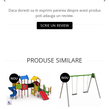
Echipamente fitness
Daca doresti sa iti exprimi parerea despre acest produs
Mese de jocuri
poti adauga un review.
MOBILIER URBAN
Garduri/Imprejmuiri
SCRIE UN REVIEW
Cosuri de gunoi
Panouri pentru informare/Marcaje
Foisoare si pergole
Rastel Biciclete
Banci
PRODUSE SIMILARE
NOU
NOU