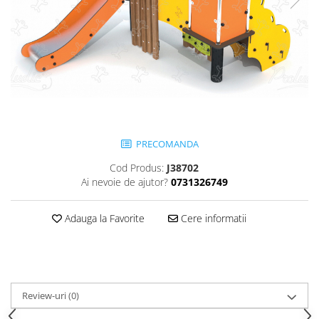
Jocuri cu nisip
Echipamente de catarat
Trasee echilibristica
Echipamente tematice
Echipamente persoane cu
dizabilitati
Echipament muzical
Animale din cauciuc
PRECOMANDA
SPORT SI FITNESS
Cod Produs:
J38702
Ai nevoie de ajutor?
0731326749
Skateboarding
Baschet
Adauga la Favorite
Cere informatii
Fotbal si Handbal
Tenis si Volei
Ciclism
Street Workout
Terenuri Multisport
Review-uri
(0)
Trasee Ninja