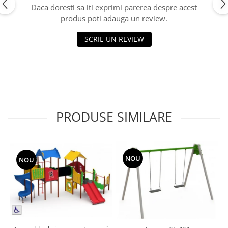
Daca doresti sa iti exprimi parerea despre acest
Echipamente fitness
produs poti adauga un review.
Mese de jocuri
MOBILIER URBAN
SCRIE UN REVIEW
Garduri/Imprejmuiri
Cosuri de gunoi
Panouri pentru informare/Marcaje
Foisoare si pergole
Rastel Biciclete
PRODUSE SIMILARE
Banci
NOU
NOU