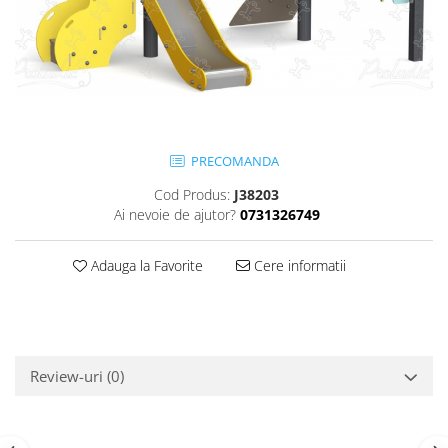
Jocuri cu nisip
Echipamente de catarat
Trasee echilibristica
Echipamente tematice
Echipamente persoane cu
dizabilitati
PRECOMANDA
Echipament muzical
Cod Produs:
J38203
Animale din cauciuc
Ai nevoie de ajutor?
0731326749
SPORT SI FITNESS
Skateboarding
Adauga la Favorite
Cere informatii
Baschet
Fotbal si Handbal
Tenis si Volei
Ciclism
Review-uri
(0)
Street Workout
Terenuri Multisport
Trasee Ninja