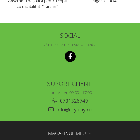
Ansamblu de joaca pentru copii
Leagan CL-404
cu dizabilitati "Tarzan"
SOCIAL
Urmareste-ne in social media
SUPORT CLIENTI
Luni-Vineri 09:00 - 17:00
0731326749
info@cityplay.ro
MAGAZINUL MEU