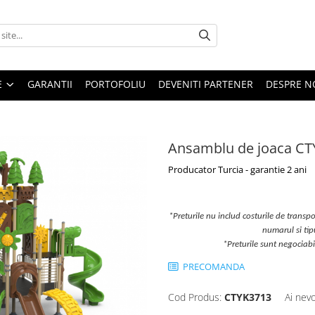
E
GARANTII
PORTOFOLIU
DEVENITI PARTENER
DESPRE N
Ansamblu de joaca C
Producator Turcia - garantie 2 ani
*Preturile nu includ costurile de transpor
numarul si ti
*Preturile sunt negociab
PRECOMANDA
Cod Produs:
CTYK3713
Ai nevo