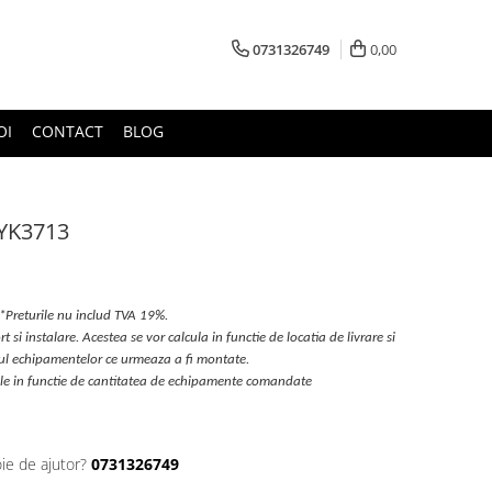
0731326749
0,00
OI
CONTACT
BLOG
TYK3713
*Preturile nu includ TVA 19%.
t si instalare. Acestea se vor calcula in functie de locatia de livrare si
pul echipamentelor ce urmeaza a fi montate.
ile in functie de cantitatea de echipamente comandate
ie de ajutor?
0731326749