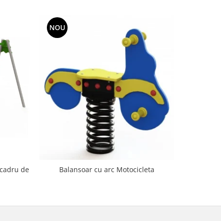
NOU
NOU
 cadru de
Balanso
Balansoar cu arc Motocicleta