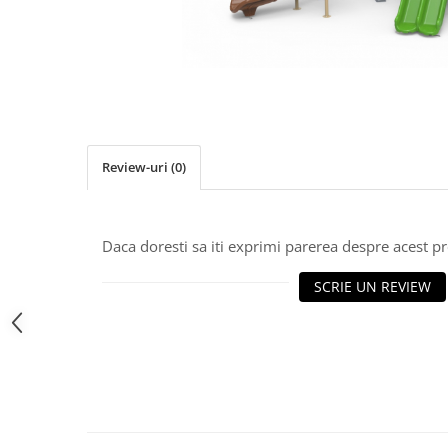
Jocuri cu nisip
Echipamente de catarat
Trasee echilibristica
Echipamente tematice
Echipamente persoane cu
dizabilitati
Review-uri
(0)
Echipament muzical
Animale din cauciuc
SPORT SI FITNESS
Daca doresti sa iti exprimi parerea despre acest 
Skateboarding
Baschet
SCRIE UN REVIEW
Fotbal si Handbal
Tenis si Volei
Ciclism
Street Workout
Terenuri Multisport
Trasee Ninja