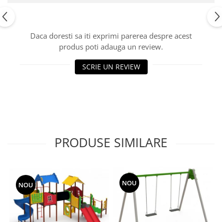
Echipamente fitness
Mese de jocuri
MOBILIER URBAN
Daca doresti sa iti exprimi parerea despre acest
produs poti adauga un review.
Garduri/Imprejmuiri
Cosuri de gunoi
SCRIE UN REVIEW
Panouri pentru informare/Marcaje
Foisoare si pergole
Rastel Biciclete
Banci
PRODUSE SIMILARE
NOU
NOU