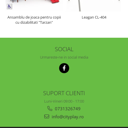
Ansamblu de joaca pentru copii
Leagan CL-404
cu dizabilitati "Tarzan"
SOCIAL
Urmareste-ne in social media
SUPORT CLIENTI
Luni-Vineri 09:00 - 17:00
0731326749
info@cityplay.ro