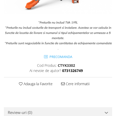
Jocuri cu nisip
Echipamente de catarat
Trasee echilibristica
*Preturile nu includ TVA 19%.
Echipamente tematice
*Preturile nu includ costurile de transport si instalare. Acestea se vor calcula in
Echipamente persoane cu
functie de locatia de livrare si numarul si tipul echipamentelor ce urmeaza a fi
dizabilitati
montate.
*Preturile sunt negociabile in functie de cantitatea de echipamente comandate
Echipament muzical
.
Animale din cauciuc
PRECOMANDA
SPORT SI FITNESS
Cod Produs:
CTYK3302
Skateboarding
Ai nevoie de ajutor?
0731326749
Baschet
Fotbal si Handbal
Adauga la Favorite
Cere informatii
Tenis si Volei
Ciclism
Street Workout
Terenuri Multisport
Review-uri
(0)
Trasee Ninja