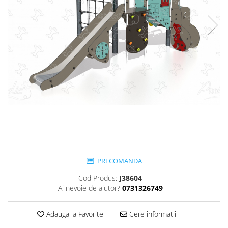
Jocuri cu nisip
Echipamente de catarat
Trasee echilibristica
Echipamente tematice
Echipamente persoane cu
dizabilitati
Echipament muzical
Animale din cauciuc
SPORT SI FITNESS
Skateboarding
Baschet
Fotbal si Handbal
PRECOMANDA
Tenis si Volei
Cod Produs:
J38604
Ciclism
Ai nevoie de ajutor?
0731326749
Street Workout
Terenuri Multisport
Adauga la Favorite
Cere informatii
Trasee Ninja