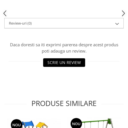
Echipamente fitness
Mese de jocuri
MOBILIER URBAN
Review-uri
(0)
Garduri/Imprejmuiri
Cosuri de gunoi
Panouri pentru informare/Marcaje
Daca doresti sa iti exprimi parerea despre acest produs
Foisoare si pergole
poti adauga un review.
Rastel Biciclete
SCRIE UN REVIEW
Banci
PRODUSE SIMILARE
NOU
NOU