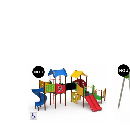
Echipamente fitness
Mese de jocuri
MOBILIER URBAN
Garduri/Imprejmuiri
Cosuri de gunoi
Panouri pentru informare/Marcaje
Foisoare si pergole
Rastel Biciclete
Banci
NOU
NOU