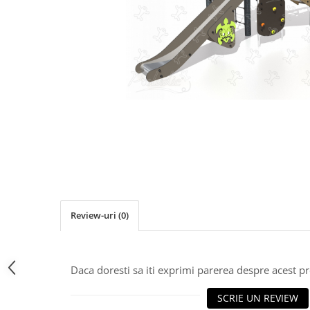
Jocuri cu nisip
Echipamente de catarat
Trasee echilibristica
Echipamente tematice
Echipamente persoane cu
dizabilitati
Echipament muzical
Animale din cauciuc
SPORT SI FITNESS
Skateboarding
Baschet
Fotbal si Handbal
Review-uri
(0)
Tenis si Volei
Ciclism
Street Workout
Daca doresti sa iti exprimi parerea despre acest 
Terenuri Multisport
SCRIE UN REVIEW
Trasee Ninja