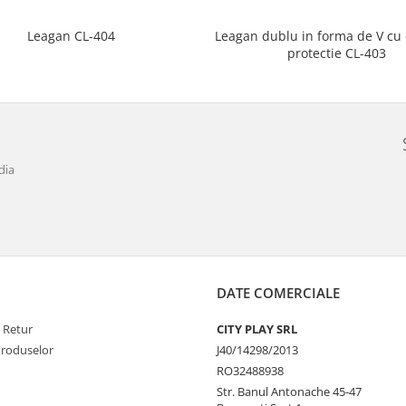
Leagan dublu in forma de V cu
Leagan CL-404
protectie CL-403
dia
DATE COMERCIALE
e Retur
CITY PLAY SRL
Produselor
J40/14298/2013
RO32488938
Str. Banul Antonache 45-47