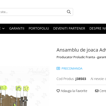
E
GARANTII
PORTOFOLIU
DEVENITI PARTENER
DESPRE N
Ansamblu de joaca Adv
Producator Proludic Franta - garant
PRECOMANDA
Cod Produs:
J38503
Ai nevoie 
Adauga la Favorite
Cere 