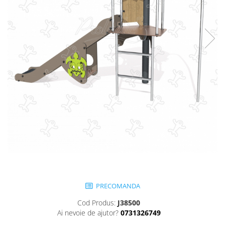
Jocuri cu nisip
Echipamente de catarat
Trasee echilibristica
Echipamente tematice
Echipamente persoane cu
dizabilitati
Echipament muzical
Animale din cauciuc
SPORT SI FITNESS
Skateboarding
Baschet
Fotbal si Handbal
Tenis si Volei
Ciclism
PRECOMANDA
Street Workout
Cod Produs:
J38500
Terenuri Multisport
Ai nevoie de ajutor?
0731326749
Trasee Ninja