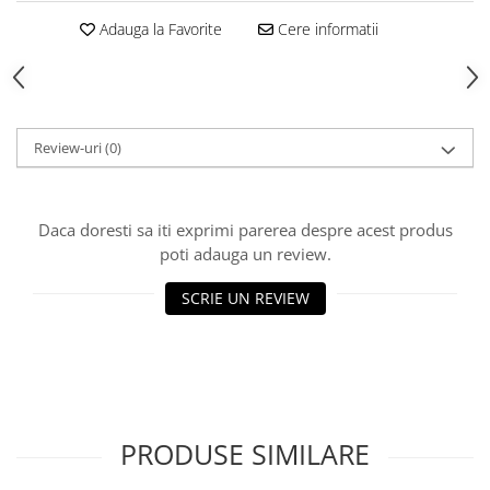
Echipamente fitness
Adauga la Favorite
Cere informatii
Mese de jocuri
MOBILIER URBAN
Garduri/Imprejmuiri
Cosuri de gunoi
Review-uri
(0)
Panouri pentru informare/Marcaje
Foisoare si pergole
Rastel Biciclete
Daca doresti sa iti exprimi parerea despre acest produs
Banci
poti adauga un review.
SCRIE UN REVIEW
PRODUSE SIMILARE