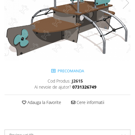
Jocuri cu nisip
Echipamente de catarat
Trasee echilibristica
Echipamente tematice
Echipamente persoane cu
dizabilitati
Echipament muzical
Animale din cauciuc
SPORT SI FITNESS
PRECOMANDA
Skateboarding
Cod Produs:
J2615
Baschet
Ai nevoie de ajutor?
0731326749
Fotbal si Handbal
Tenis si Volei
Adauga la Favorite
Cere informatii
Ciclism
Street Workout
Terenuri Multisport
Trasee Ninja