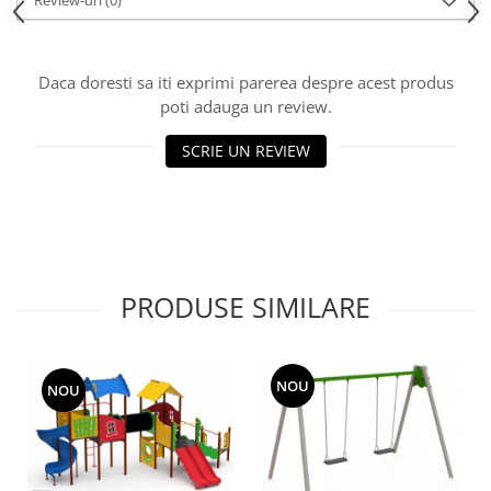
Review-uri
(0)
Echipamente fitness
Mese de jocuri
MOBILIER URBAN
Daca doresti sa iti exprimi parerea despre acest produs
poti adauga un review.
Garduri/Imprejmuiri
Cosuri de gunoi
SCRIE UN REVIEW
Panouri pentru informare/Marcaje
Foisoare si pergole
Rastel Biciclete
Banci
PRODUSE SIMILARE
NOU
NOU