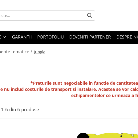
E
GARANTII
PORTOFOLIU
DEVENITI PARTENER
DESPRE N
ente tematice /
Jungla
*Preturile sunt negociabile in functie de cantita
e nu includ costurile de transport si instalare. Acestea se vor calc
echipamentelor ce urmeaza a f
1-
6
din
6
produse