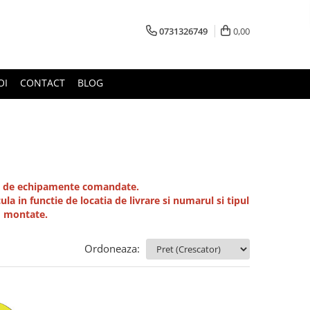
0731326749
0,00
OI
CONTACT
BLOG
tea de echipamente comandate.
ula in functie de locatia de livrare si numarul si tipul
i montate.
Ordoneaza: