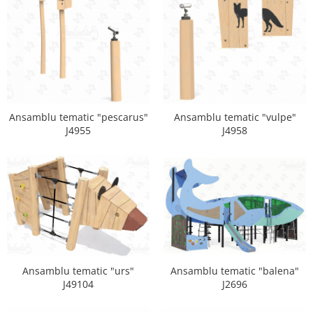
Echipamente fitness
Mese de jocuri
MOBILIER URBAN
Garduri/Imprejmuiri
Cosuri de gunoi
Panouri pentru informare/Marcaje
Ansamblu tematic "pescarus"
Ansamblu tematic "vulpe"
Foisoare si pergole
J4955
J4958
Rastel Biciclete
Banci
Ansamblu tematic "balena"
Ansamblu tematic "urs"
J2696
J49104