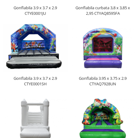
Echipamente fitness
Gonflabila 3.9 x 3.7 x 2.9
Gonflabila curbata 3,8 x 3,85 x
Mese de jocuri
CTYE0001JU
2,95 CTYAQ8595FA
MOBILIER URBAN
Garduri/Imprejmuiri
Cosuri de gunoi
Panouri pentru informare/Marcaje
Foisoare si pergole
Rastel Biciclete
Banci
Gonflabila 3.9 x 3.7 x 2.9
Gonflabila 3.95 x 3.75 x 2.9
CTYE0001SH
CTYAQ7928UN