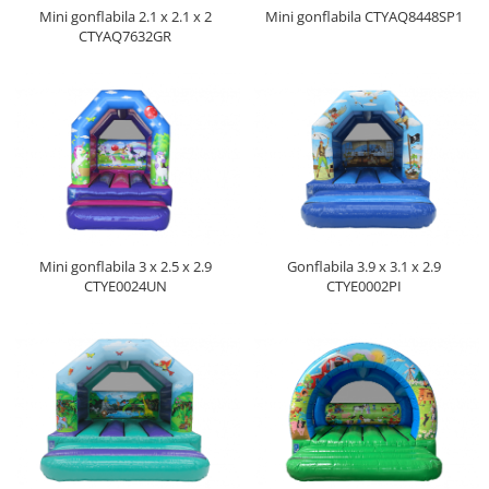
Mini gonflabila 2.1 x 2.1 x 2
Mini gonflabila CTYAQ8448SP1
Jocuri cu nisip
CTYAQ7632GR
Echipamente de catarat
Trasee echilibristica
Echipamente tematice
Echipamente persoane cu
dizabilitati
Echipament muzical
Animale din cauciuc
SPORT SI FITNESS
Mini gonflabila 3 x 2.5 x 2.9
Gonflabila 3.9 x 3.1 x 2.9
Skateboarding
CTYE0024UN
CTYE0002PI
Baschet
Fotbal si Handbal
Tenis si Volei
Ciclism
Street Workout
Terenuri Multisport
Trasee Ninja