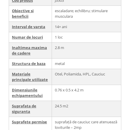
Cod produs
J3503
Obiective si
escaladare; echilibru; stimulare
beneficii
musculara
Interval de varsta
14+ ani
Numar de locuri
1 loc
Inaltimea maxima
2.8 m
de cadere
Structura de baza
metal
Materiale
Otel, Poliamida, HPL, Cauciuc
principale utilizate
Dimensiunile
0.76 x 0.5 x 4.2 m
echipamentului
Suprafata de
24.5 m2
siguranta
Suprafete permise
suprafață de cauciuc care atenuează
loviturile – 2mp