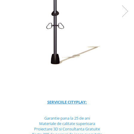
Jocuri cu nisip
Echipamente de catarat
Trasee echilibristica
Echipamente tematice
Echipamente persoane cu
dizabilitati
Echipament muzical
Animale din cauciuc
SPORT SI FITNESS
Skateboarding
Baschet
Fotbal si Handbal
Tenis si Volei
SERVICIILE CITYPLAY:
Ciclism
Street Workout
Garantie pana la 25 de ani
Terenuri Multisport
Materiale de calitate superioara
Proiectare 3D si Consultanta Gratuite
Trasee Ninja