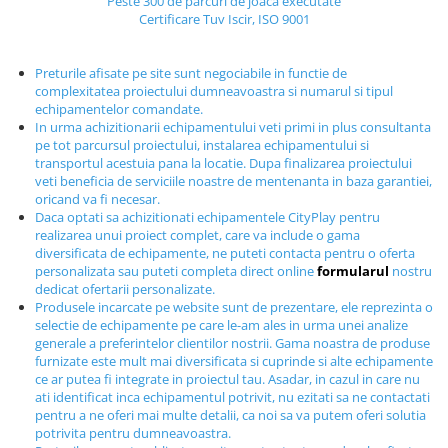
Peste 300 de parcuri de joaca executate
Echipamente fitness
Certificare Tuv Iscir, ISO 9001
Mese de jocuri
MOBILIER URBAN
Preturile afisate pe site sunt negociabile in functie de
complexitatea proiectului dumneavoastra si numarul si tipul
Garduri/Imprejmuiri
echipamentelor comandate.
Cosuri de gunoi
In urma achizitionarii echipamentului veti primi in plus consultanta
pe tot parcursul proiectului, instalarea echipamentului si
Panouri pentru informare/Marcaje
transportul acestuia pana la locatie. Dupa finalizarea proiectului
Foisoare si pergole
veti beneficia de serviciile noastre de mentenanta in baza garantiei,
oricand va fi necesar.
Rastel Biciclete
Daca optati sa achizitionati echipamentele CityPlay pentru
Banci
realizarea unui proiect complet, care va include o gama
diversificata de echipamente, ne puteti contacta pentru o oferta
personalizata sau puteti completa direct online
formularul
nostru
dedicat ofertarii personalizate.
Produsele incarcate pe website sunt de prezentare, ele reprezinta o
selectie de echipamente pe care le-am ales in urma unei analize
generale a preferintelor clientilor nostrii. Gama noastra de produse
furnizate este mult mai diversificata si cuprinde si alte echipamente
ce ar putea fi integrate in proiectul tau. Asadar, in cazul in care nu
ati identificat inca echipamentul potrivit, nu ezitati sa ne contactati
pentru a ne oferi mai multe detalii, ca noi sa va putem oferi solutia
potrivita pentru dumneavoastra.