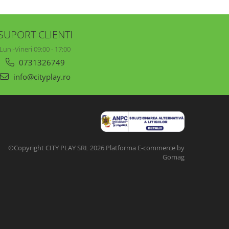
SUPORT CLIENTI
Luni-Vineri 09:00 - 17:00
0731326749
info@cityplay.ro
©Copyright CITY PLAY SRL 2026
Platforma E-commerce by
Gomag