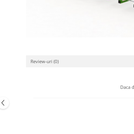
Jocuri cu nisip
Echipamente de catarat
Trasee echilibristica
Echipamente tematice
Echipamente persoane cu
dizabilitati
Echipament muzical
Animale din cauciuc
Review-uri
(0)
SPORT SI FITNESS
Skateboarding
Baschet
Daca d
Fotbal si Handbal
Tenis si Volei
Ciclism
Street Workout
Terenuri Multisport
Trasee Ninja