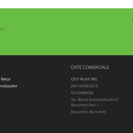
dia
DATE COMERCIALE
e Retur
CITY PLAY SRL
Produselor
J40/14298/2013
RO32488938
Str. Banul Antonache 45-47
Bucuresti Sect 1
Bucuresti, Bucuresti