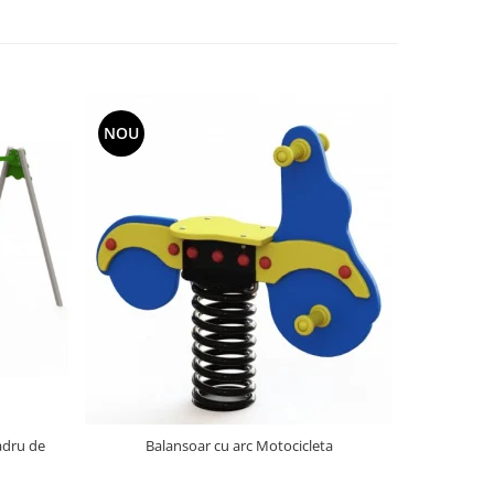
NOU
NOU
adru de
Balansoar cu arc Motocicleta
Balans