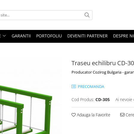
E
GARANTII
PORTOFOLIU
DEVENITI PARTENER
DESPRE N
Traseu echilibru CD-3
Producator Cozirog Bulgaria - garan
PRECOMANDA
Cod Produs:
CD-305
Ai nevoie 
Adauga la Favorite
Cere 