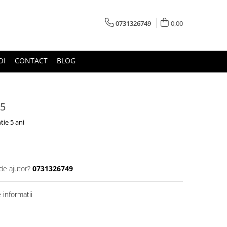
0731326749
0,00
OI
CONTACT
BLOG
05
tie 5 ani
de ajutor?
0731326749
informatii