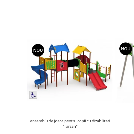
Echipamente fitness
Mese de jocuri
MOBILIER URBAN
Garduri/Imprejmuiri
Cosuri de gunoi
Panouri pentru informare/Marcaje
NOU
NOU
Foisoare si pergole
Rastel Biciclete
Banci
Ansamblu de joaca pentru copii cu dizabilitati
"Tarzan"