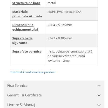
Structura de baza
metal
Materiale
HDPE, PVC Forex, HEXA
principale utilizate
Dimensiunile
2.064 x 5.525 mm
echipamentului
Suprafata de
5.627 x 9.186 mm
siguranta
Suprafete permise
nisip, pelete de lemn, suprafață
de cauciuc care atenuează
loviturile – 2mp
Informatii conformitate produs
Fisa Tehnica
Garantii si Certificate
Livrare Si Montaj