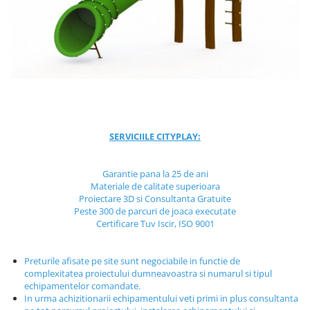
Jocuri cu nisip
Echipamente de catarat
Trasee echilibristica
Echipamente tematice
Echipamente persoane cu
dizabilitati
Echipament muzical
SERVICIILE CITYPLAY:
Animale din cauciuc
SPORT SI FITNESS
Garantie pana la 25 de ani
Skateboarding
Materiale de calitate superioara
Baschet
Proiectare 3D si Consultanta Gratuite
Peste 300 de parcuri de joaca executate
Fotbal si Handbal
Certificare Tuv Iscir, ISO 9001
Tenis si Volei
Ciclism
Preturile afisate pe site sunt negociabile in functie de
Street Workout
complexitatea proiectului dumneavoastra si numarul si tipul
Terenuri Multisport
echipamentelor comandate.
In urma achizitionarii echipamentului veti primi in plus consultanta
Trasee Ninja