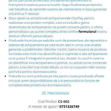
pe tot parcursul proiectului, instalarea echipamentului si
Echipamente fitness
transportul acestuia pana la locatie. Dupa finalizarea proiectului
veti beneficia de serviciile noastre de mentenanta in baza garantiei,
Mese de jocuri
oricand va fi necesar.
MOBILIER URBAN
Daca optati sa achizitionati echipamentele CityPlay pentru
realizarea unui proiect complet, care va include o gama
Garduri/Imprejmuiri
diversificata de echipamente, ne puteti contacta pentru o oferta
Cosuri de gunoi
personalizata sau puteti completa direct online
formularul
nostru
dedicat ofertarii personalizate.
Panouri pentru informare/Marcaje
Produsele incarcate pe website sunt de prezentare, ele reprezinta o
Foisoare si pergole
selectie de echipamente pe care le-am ales in urma unei analize
generale a preferintelor clientilor nostrii. Gama noastra de produse
Rastel Biciclete
furnizate este mult mai diversificata si cuprinde si alte echipamente
Banci
ce ar putea fi integrate in proiectul tau. Asadar, in cazul in care nu
ati identificat inca echipamentul potrivit, nu ezitati sa ne contactati
pentru a ne oferi mai multe detalii, ca noi sa va putem oferi solutia
potrivita pentru dumneavoastra.
Preturile nu sunt publicate pe site pentru toate produsele afisate
intrucat avem disponibilitatea de a le personaliza in functie de
complexitatea proiectului dumneavoastra.
PRECOMANDA
Cod Produs:
CS-002
Ai nevoie de ajutor?
0731326749