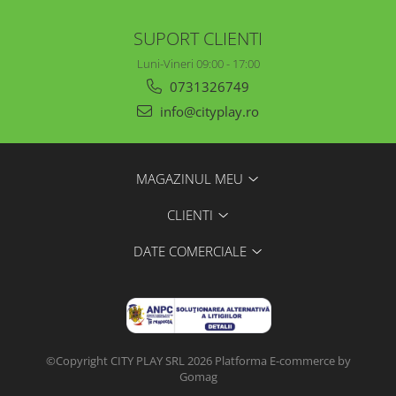
SUPORT CLIENTI
Luni-Vineri 09:00 - 17:00
0731326749
info@cityplay.ro
MAGAZINUL MEU
CLIENTI
DATE COMERCIALE
©Copyright CITY PLAY SRL 2026
Platforma E-commerce by
Gomag