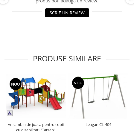
produs poti adauga un review.
Echipamente fitness
Mese de jocuri
SCRIE UN REVIEW
MOBILIER URBAN
Garduri/Imprejmuiri
Cosuri de gunoi
Panouri pentru informare/Marcaje
Foisoare si pergole
PRODUSE SIMILARE
Rastel Biciclete
Banci
NOU
NOU
Ansamblu de joaca pentru copii
Leagan CL-404
cu dizabilitati "Tarzan"