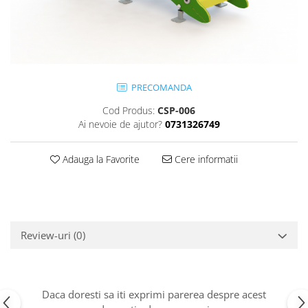
Jocuri cu nisip
Echipamente de catarat
Trasee echilibristica
Echipamente tematice
Echipamente persoane cu
PRECOMANDA
dizabilitati
Cod Produs:
CSP-006
Echipament muzical
Ai nevoie de ajutor?
0731326749
Animale din cauciuc
SPORT SI FITNESS
Adauga la Favorite
Cere informatii
Skateboarding
Baschet
Fotbal si Handbal
Tenis si Volei
Review-uri
(0)
Ciclism
Street Workout
Terenuri Multisport
Daca doresti sa iti exprimi parerea despre acest
Trasee Ninja