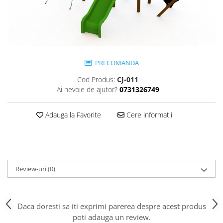
Jocuri cu nisip
Echipamente de catarat
Trasee echilibristica
Echipamente tematice
PRECOMANDA
Echipamente persoane cu
dizabilitati
Cod Produs:
CJ-011
Echipament muzical
Ai nevoie de ajutor?
0731326749
Animale din cauciuc
SPORT SI FITNESS
Adauga la Favorite
Cere informatii
Skateboarding
Baschet
Fotbal si Handbal
Tenis si Volei
Review-uri
(0)
Ciclism
Street Workout
Terenuri Multisport
Daca doresti sa iti exprimi parerea despre acest produs
poti adauga un review.
Trasee Ninja