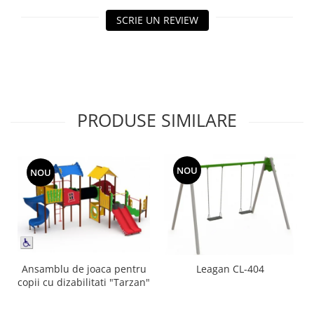
Echipamente fitness
SCRIE UN REVIEW
Mese de jocuri
MOBILIER URBAN
Garduri/Imprejmuiri
Cosuri de gunoi
Panouri pentru informare/Marcaje
PRODUSE SIMILARE
Foisoare si pergole
Rastel Biciclete
Banci
NOU
NOU
Ansamblu de joaca pentru
Leagan CL-404
copii cu dizabilitati "Tarzan"